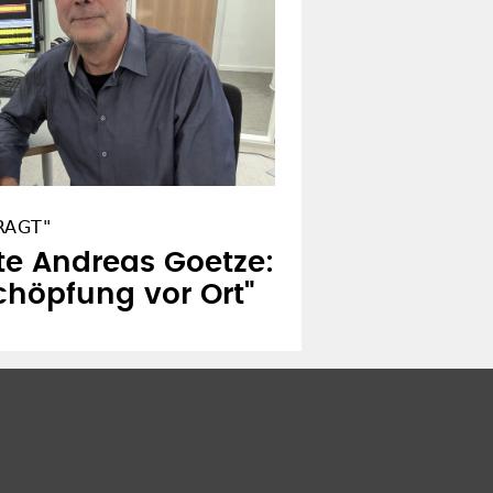
RAGT"
te Andreas Goetze:
chöpfung vor Ort"