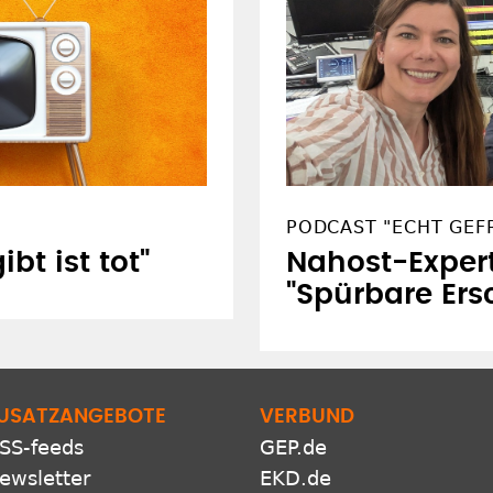
PODCAST "ECHT GEF
bt ist tot"
Nahost-Exper
"Spürbare Ers