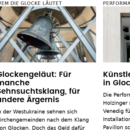
EM DIE GLOCKE LÄUTET
PERFORMA
Glockengeläut: Für
Künstl
manche
in Glo
Sehnsuchtsklang, für
Die Perfor
andere Ärgernis
Holzinger 
Venedig fü
n der Westukraine sehnen sich
Installati
irchengemeinden nach dem Klang
Pavillon s
on Glocken. Doch das Geld dafür