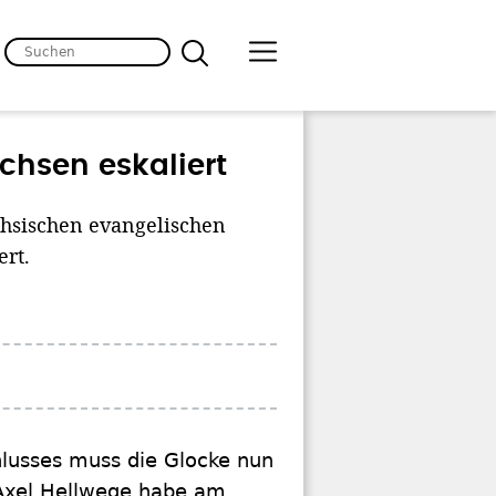
chsen eskaliert
chsischen evangelischen
rt.
hlusses muss die Glocke nun
Axel Hellwege habe am