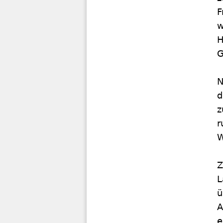
F
w
H
G
N
d
z
r
W
Z
L
ü
A
e