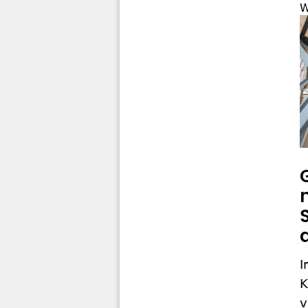
W
I
K
v