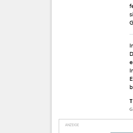
f
s
G
I
D
e
I
E
b
G