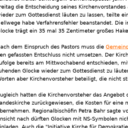
reitag die Entscheidung seines Kirchenvorstandes
ieder zum Gottesdienst läuten zu lassen, teilte ei
ellwege habe Verfahrensfehler beanstandet. Die 
locke trägt ein 35 mal 35 Zentimeter großes Hak
ach dem Einspruch des Pastors muss die
Gemein
en gefassten Entschluss nicht umsetzen. Der Kirc
ufolge bereits am Mittwochabend entschieden, mi
uhenden Glocke wieder zum Gottesdienst zu läute
orten aber Kirchenvorsteher beteiligt, die nicht
ugleich hatten die Kirchenvorsteher das Angebot
andeskirche zurückgewiesen, die Kosten für eine 
bernehmen. Regionalbischöfin Petra Bahr sagte v
nsicht nach dürften Glocken mit NS-Symbolen nic
inladen. Auch die "Initiative Kirche für Demokrati