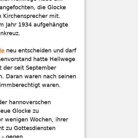
 angefochten, die Glocke
n Kirchensprecher mit.
im Jahr 1934 aufgehängte
enkreuz.
de
neu entscheiden und darf
henvorstand hatte Hellwege
t der seit September
n. Daran waren nach seinen
 stimmberechtigt waren.
 der hannoverschen
neue Glocke zu
or wenigen Wochen, ihrer
ht zu Gottesdiensten
e - gegen