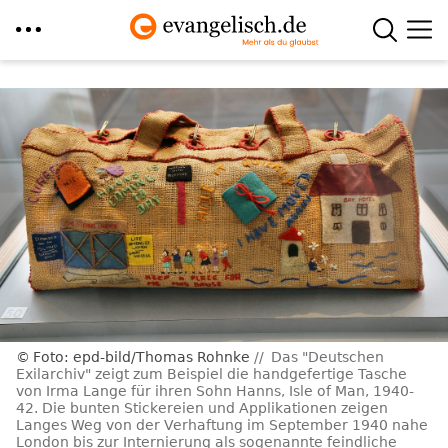
Direkt
zum
Inhalt
Foto: epd-bild/Thomas Rohnke
Das "Deutschen
Exilarchiv" zeigt zum Beispiel die handgefertige Tasche
von Irma Lange für ihren Sohn Hanns, Isle of Man, 1940-
42. Die bunten Stickereien und Applikationen zeigen
Langes Weg von der Verhaftung im September 1940 nahe
London bis zur Internierung als sogenannte feindliche