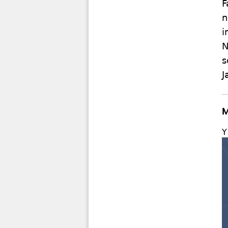
F
n
i
N
s
J
M
Y