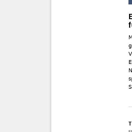
M
g
V
E
N
s
S
E