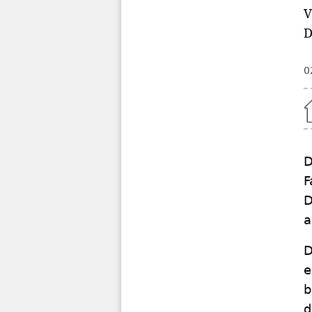
V
D
0
Home
D
F
D
a
D
e
b
d