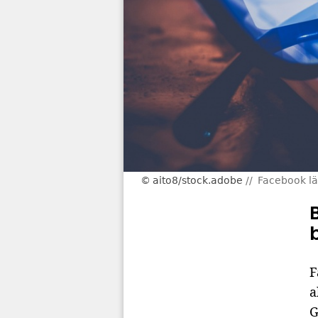
aito8/stock.adobe
Facebook lä
F
a
G