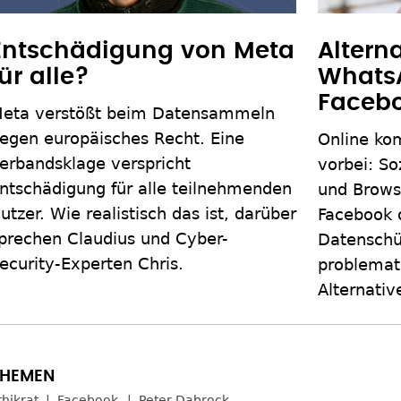
Entschädigung von Meta
Altern
für alle?
Whats
Faceb
eta verstößt beim Datensammeln
egen europäisches Recht. Eine
Online k
erbandsklage verspricht
vorbei: S
ntschädigung für alle teilnehmenden
und Brows
utzer. Wie realistisch das ist, darüber
Facebook 
prechen Claudius und Cyber-
Datenschü
ecurity-Experten Chris.
problemati
Alternativ
thikrat
Facebook
Peter Dabrock