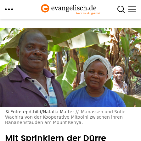
Direkt
zum
Inhalt
Foto: epd-bild/Natalia Matter
Manasseh und Sofie
Wachira von der Kooperative Mitooini zwischen ihren
Bananenstauden am Mount Kenya.
Mit Sprinklern der Dürre