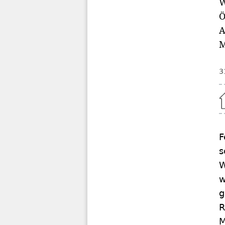
W
Ö
A
M
3
Home
F
s
W
w
g
R
M