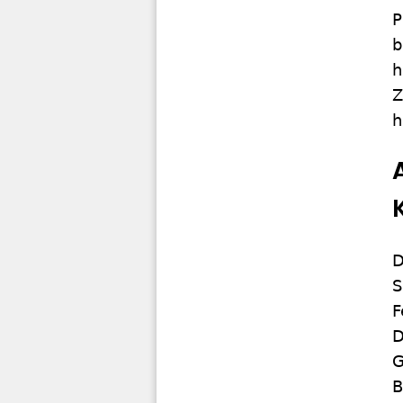
P
b
h
Z
h
D
S
F
D
G
B