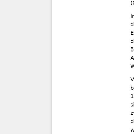
(
I
d
E
d
ö
A
W
V
b
1
s
z
d
w