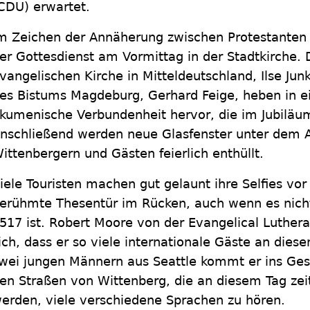
CDU) erwartet.
m Zeichen der Annäherung zwischen Protestanten 
er Gottesdienst am Vormittag in der Stadtkirche. 
vangelischen Kirche in Mitteldeutschland, Ilse Ju
es Bistums Magdeburg, Gerhard Feige, heben in ei
kumenische Verbundenheit hervor, die im Jubiläum
nschließend werden neue Glasfenster unter dem A
ittenbergern und Gästen feierlich enthüllt.
iele Touristen machen gut gelaunt ihre Selfies vo
erühmte Thesentür im Rücken, auch wenn es nicht
517 ist. Robert Moore von der Evangelical Luthera
ich, dass er so viele internationale Gäste an die
wei jungen Männern aus Seattle kommt er ins Ges
en Straßen von Wittenberg, die an diesem Tag ze
erden, viele verschiedene Sprachen zu hören.