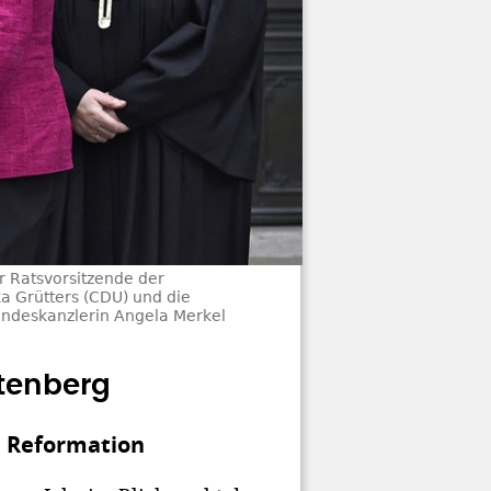
r Ratsvorsitzende der
a Grütters (CDU) und die
undeskanzlerin Angela Merkel
ttenberg
e Reformation