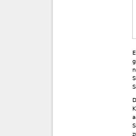
E
g
n
S
S
D
K
a
S
z