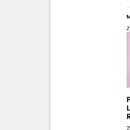
M
Z
Z