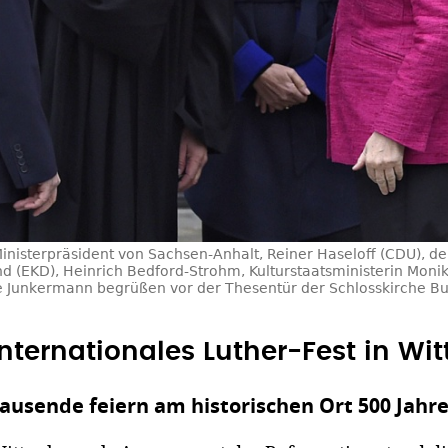
inisterpräsident von Sachsen-Anhalt, Reiner Haseloff (CDU), de
d (EKD), Heinrich Bedford-Strohm, Kulturstaatsministerin Monik
se Junkermann begrüßen vor der Thesentür der Schlosskirche B
Internationales Luther-Fest in Wi
ausende feiern am historischen Ort 500 Jahr