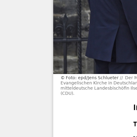
Foto: epd/Jens Schlueter
Der M
Evangelischen Kirche in Deutschlan
mitteldeutsche Landesbischöfin Il
(CDU).
T