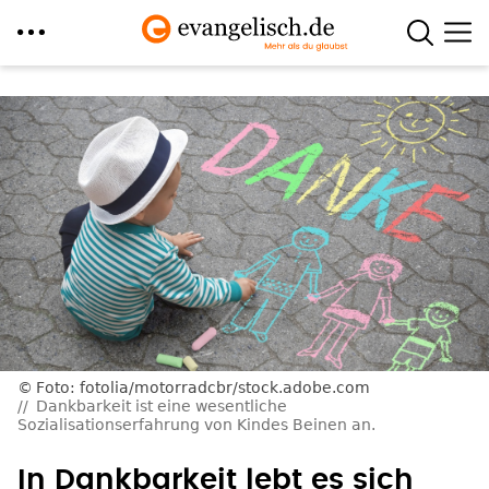
Direkt
zum
Inhalt
Foto: fotolia/motorradcbr/stock.adobe.com
Dankbarkeit ist eine wesentliche
Sozialisationserfahrung von Kindes Beinen an.
In Dankbarkeit lebt es sich