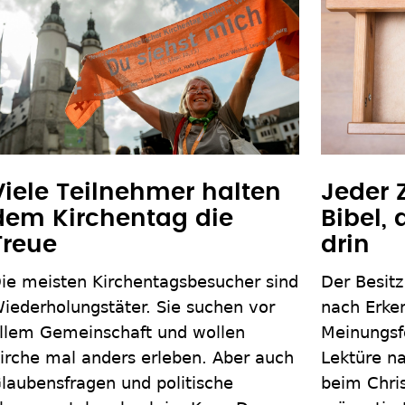
Viele Teilnehmer halten
Jeder 
dem Kirchentag die
Bibel,
Treue
drin
ie meisten Kirchentagsbesucher sind
Der Besitz
iederholungstäter. Sie suchen vor
nach Erke
llem Gemeinschaft und wollen
Meinungsf
irche mal anders erleben. Aber auch
Lektüre na
laubensfragen und politische
beim Chri