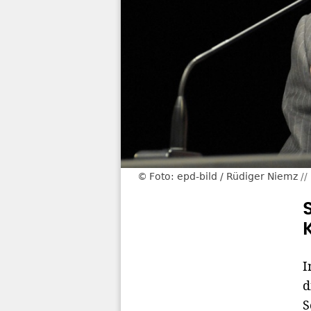
Foto: epd-bild / Rüdiger Niemz
I
d
S