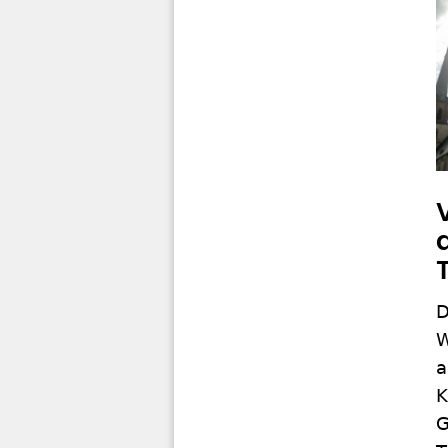
D
W
a
K
G