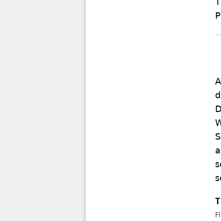
T
P
A
d
D
W
S
a
s
s
F