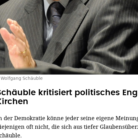
Wolfgang Schäuble
Schäuble kritisiert politisches E
Kirchen
n der Demokratie könne jeder seine eigene Meinung
iejenigen oft nicht, die sich aus tiefer Glaubensübe
chäuble.