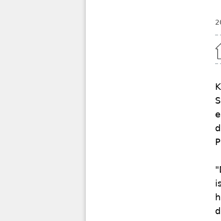
2
Home
K
S
e
d
P
"
i
h
d