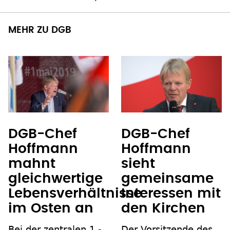
MEHR ZU DGB
DGB-Chef
DGB-Chef
Hoffmann
Hoffmann
mahnt
sieht
gleichwertige
gemeinsame
Lebensverhältnisse
Interessen mit
im Osten an
den Kirchen
Bei der zentralen 1.-
Der Vorsitzende des