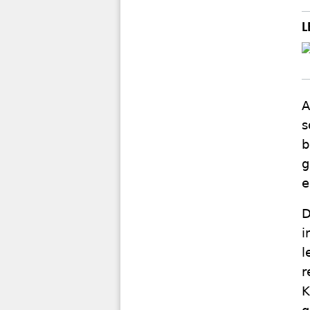
A
s
b
g
e
D
i
l
r
K