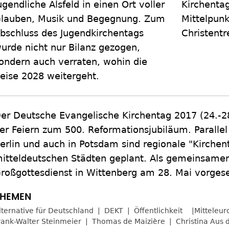
ugendliche Alsfeld in einen Ort voller
Kirchentag
lauben, Musik und Begegnung. Zum
Mittelpun
bschluss des Jugendkirchentags
Christentr
urde nicht nur Bilanz gezogen,
ondern auch verraten, wohin die
eise 2028 weitergeht.
er Deutsche Evangelische Kirchentag 2017 (24.-2
er Feiern zum 500. Reformationsjubiläum. Parallel
erlin und auch in Potsdam sind regionale "Kirche
itteldeutschen Städten geplant. Als gemeinsamer 
roßgottesdienst in Wittenberg am 28. Mai vorges
lternative für Deutschland
DEKT
Öffentlichkeit
Mitteleur
rank-Walter Steinmeier
Thomas de Maizière
Christina Aus 