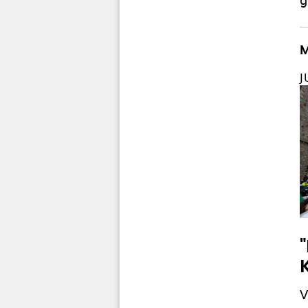
g
M
J
V