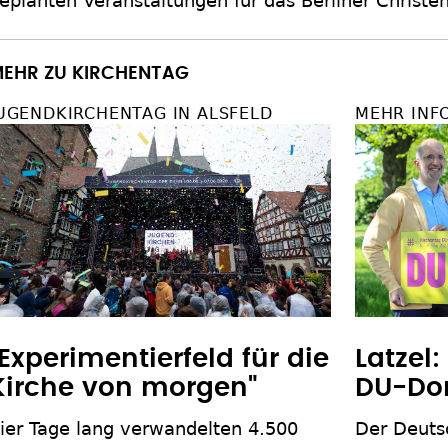
eplanten Veranstaltungen für das Berliner Christe
EHR ZU KIRCHENTAG
UGENDKIRCHENTAG IN ALSFELD
MEHR INF
"Experimentierfeld für die
Latzel:
Kirche von morgen"
DU-Dor
ier Tage lang verwandelten 4.500
Der Deuts