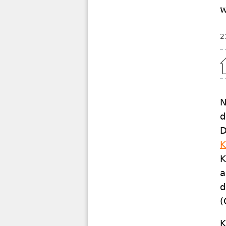
w
2
Home
N
d
D
K
K
a
d
(
K