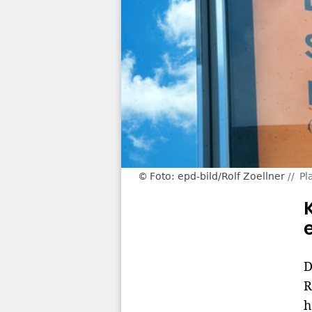
Foto: epd-bild/Rolf Zoellner
Pl
D
R
h