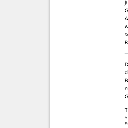
J
G
A
w
s
R
D
d
B
m
G
A
F