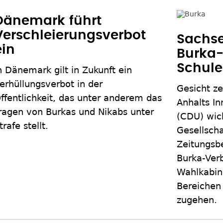
Dänemark führt
Verschleierungsverbot
Sachse
ein
Burka-
Schul
n Dänemark gilt in Zukunft ein
erhüllungsverbot in der
Gesicht ze
ffentlichkeit, das unter anderem das
Anhalts In
ragen von Burkas und Nikabs unter
(CDU) wich
trafe stellt.
Gesellscha
Zeitungsbe
Burka-Ver
Wahlkabin
Bereichen
zugehen.