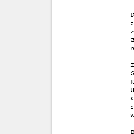
D
d
z
G
r
Z
G
R
Ü
K
d
w
D