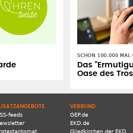
SCHON 100.000 MAL
arde
Das "Ermutigu
Oase des Tros
USATZANGEBOTE
VERBUND
SS-feeds
GEP.de
ewsletter
EKD.de
rotestantomat
Gliedkirchen der EKD