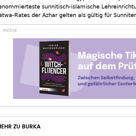
enommierteste sunnitisch-islamische Lehreinricht
atwa-Rates der Azhar gelten als gültig für Sunnite
EHR ZU BURKA