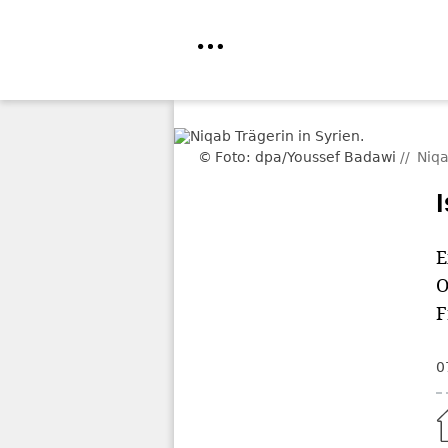
Direkt
zum
Foto: dpa/Youssef Badawi
Niqa
Inhalt
E
O
F
0
Home