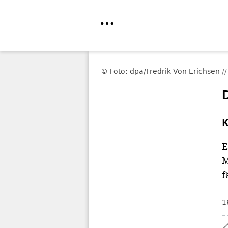
Direkt
zum
Foto: dpa/Fredrik Von Erichsen
Inhalt
K
E
M
f
1
Home