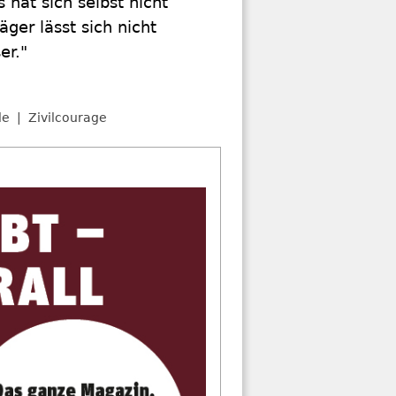
 hat sich selbst nicht
äger lässt sich nicht
er."
le
Zivilcourage