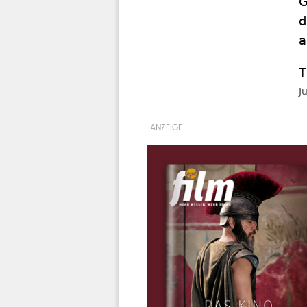
G
d
a
J