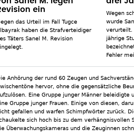
von Sanel M. legen
drei J
Revision ein
Wegen sch
wurde Sane
egen das Urteil im Fall Tugce
verurteilt
lbayrak haben die Strafverteidiger
jährige St
es Täters Sanel M. Revision
bezeichne
ingelegt.
Fehler me
ie Anhörung der rund 60 Zeugen und Sachverstän
wischentöne hervor, ohne die gegensätzliche Beur
ufzulösen. Eine Gruppe junger Männer beleidigte
ine Gruppe junger Frauen. Einige von diesen, daru
icht gefallen und warfen Schimpfwörter zurück. D
chaukelte sich hoch bis zu dem verhängnisvollen 
ie Überwachungskameras und die Zeuginnen schne