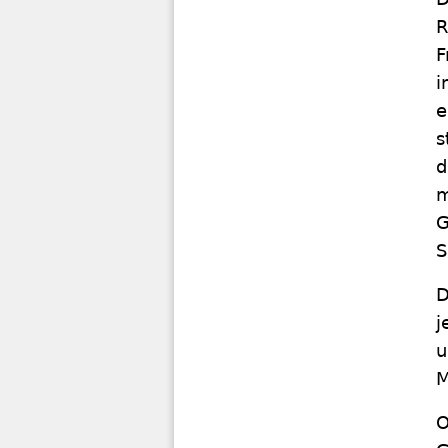
R
F
i
e
s
d
m
G
S
D
j
u
M
O