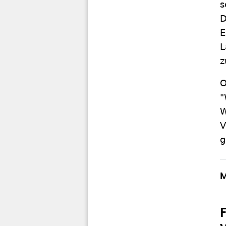
s
D
E
L
z
O
"
W
V
g
M