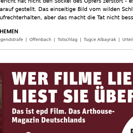
ericht hat nicht den Sockel des Opfers zerstört - es
arauf gestellt. Das einseitige Bild vom wilden Schl
ufrechterhalten, aber das macht die Tat nicht bess
ugendstrafe
Offenbach
Totschlag
Tugce Albayrak
Urtei