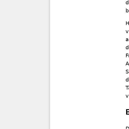
d
b
H
v
a
d
F
A
S
d
T
v
D