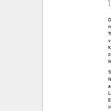
D
m
T
v
K
z
I
T
N
a
L
E
i