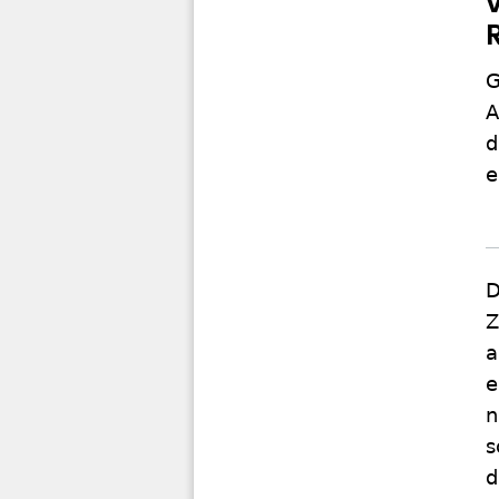
G
A
d
e
D
Z
a
e
n
s
d