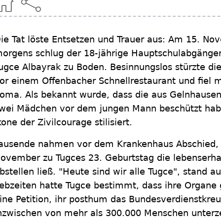
ie Tat löste Entsetzen und Trauer aus: Am 15. N
orgens schlug der 18-jährige Hauptschulabgänger
ugce Albayrak zu Boden. Besinnungslos stürzte die
or einem Offenbacher Schnellrestaurant und fiel 
oma. Als bekannt wurde, dass die aus Gelnhaus
wei Mädchen vor dem jungen Mann beschützt haben
kone der Zivilcourage stilisiert.
ausende nahmen vor dem Krankenhaus Abschied, a
ovember zu Tugces 23. Geburtstag die lebenserh
bstellen ließ. "Heute sind wir alle Tugce", stand a
ebzeiten hatte Tugce bestimmt, dass ihre Organe
ine Petition, ihr posthum das Bundesverdienstkreu
nzwischen von mehr als 300.000 Menschen unterz