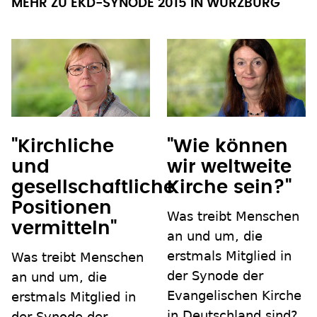
MEHR ZU EKD-SYNODE 2015 IN WÜRZBURG
"Kirchliche
"Wie können
und
wir weltweite
gesellschaftliche
Kirche sein?"
Positionen
Was treibt Menschen
vermitteln"
an und um, die
erstmals Mitglied in
Was treibt Menschen
der Synode der
an und um, die
Evangelischen Kirche
erstmals Mitglied in
in Deutschland sind?
der Synode der