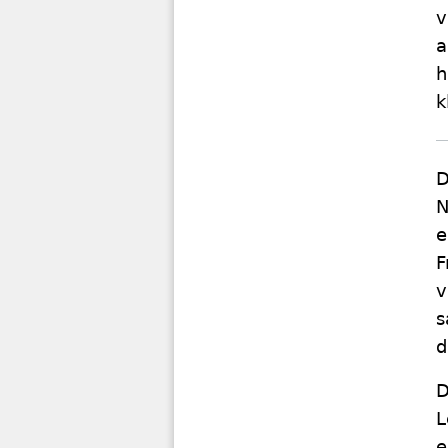
v
a
h
k
D
N
e
F
v
s
d
D
L
e