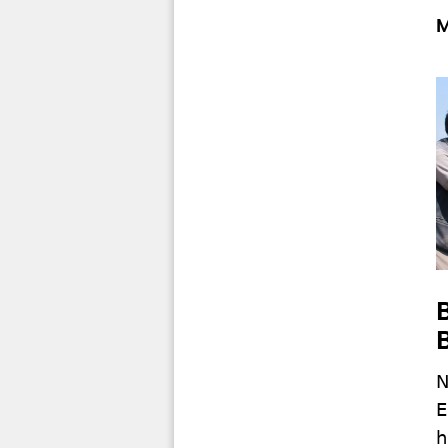
M
N
E
h