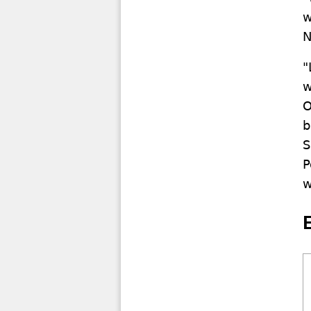
w
N
"
w
O
b
S
P
w