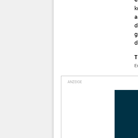
k
a
d
g
d
E