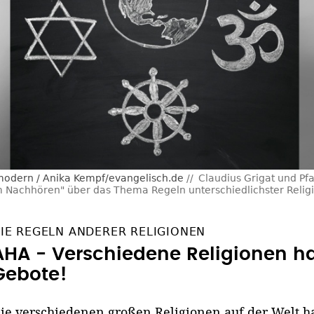
modern / Anika Kempf/evangelisch.de
Claudius Grigat und Pf
m Nachhören" über das Thema Regeln unterschiedlichster Reli
IE REGELN ANDERER RELIGIONEN
AHA - Verschiedene Religionen h
Gebote!
ie verschiedenen großen Religionen auf der Welt h