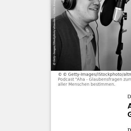
© Getty-Images/iStockphoto/alt
Podcast "Aha - Glaubensfragen zu
aller Menschen bestimmen.
D
D