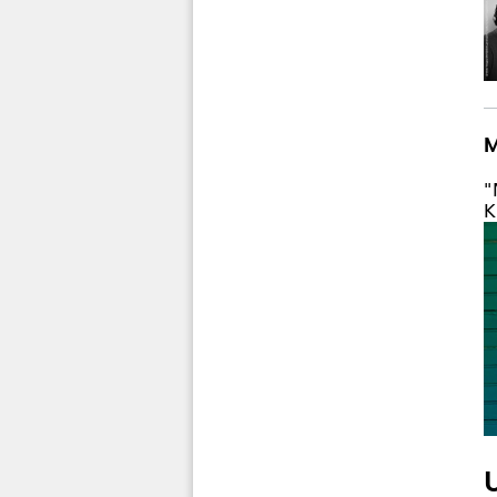
M
"
K