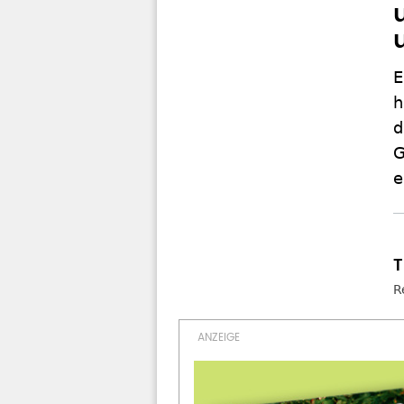
E
h
d
G
e
R