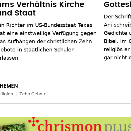
ums Verhältnis Kirche
Gottes
und Staat
Der Schrif
Ani schrei
in Richter im US-Bundesstaat Texas
Gedichte 
at eine einstweilige Verfügung gegen
Bibel. Im 
as Aufhängen der christlichen Zehn
religiös e
ebote in staatlichen Schulen
gar nicht
rlassen.
eligion
Zehn Gebote