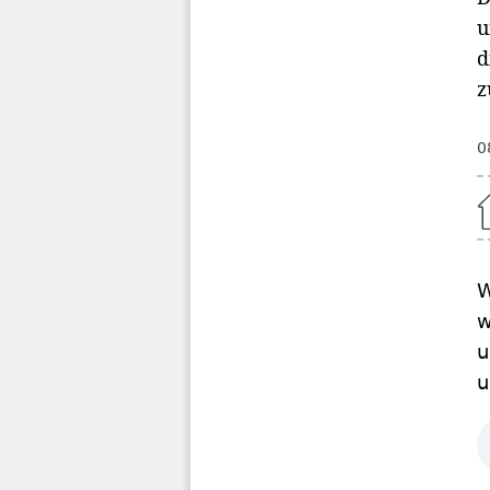
u
d
z
0
Home
W
w
u
u