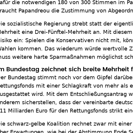
afür die notwendigen 180 von 300 Stimmen im Par
raucht Papandreou die Zustimmung von Abgeordne
ie sozialistische Regierung strebt statt der eigent
ehrheit eine Drei-Fünftel-Mehrheit an. Mit diesem
isiko ein: Spielen die Konservativen nicht mit, k
ahlen kommen. Das wiederum würde wertvolle Zei
uss weitere harte Sparmaßnahmen möglichst schn
m Bundestag zeichnet sich breite Mehrheit 
er Bundestag stimmt noch vor dem Gipfel darüber
ettungsfonds mit einer Schlagkraft von mehr als ei
usgestattet wird. Mit dem Entschließungsantrag wo
nderem sicherstellen, dass der vereinbarte deut
11 Milliarden Euro für den Rettungsfonds strikt ei
ie schwarz-gelbe Koalition rechnet zwar mit eine
ber Erwartungen, wie bei der Abstimmung Ende S