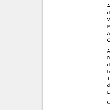
A
d
V
M
A
G
A
R
d
b
T
d
E
O