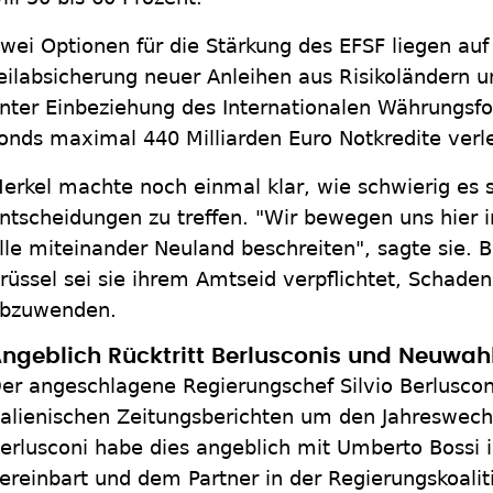
wei Optionen für die Stärkung des EFSF liegen auf
eilabsicherung neuer Anleihen aus Risikoländern u
nter Einbeziehung des Internationalen Währungsfo
onds maximal 440 Milliarden Euro Notkredite verl
erkel machte noch einmal klar, wie schwierig es se
ntscheidungen zu treffen. "Wir bewegen uns hier 
lle miteinander Neuland beschreiten", sagte sie. 
rüssel sei sie ihrem Amtseid verpflichtet, Schad
bzuwenden.
ngeblich Rücktritt Berlusconis und Neuwah
er angeschlagene Regierungschef Silvio Berluscon
talienischen Zeitungsberichten um den Jahreswech
erlusconi habe dies angeblich mit Umberto Bossi
ereinbart und dem Partner in der Regierungskoal