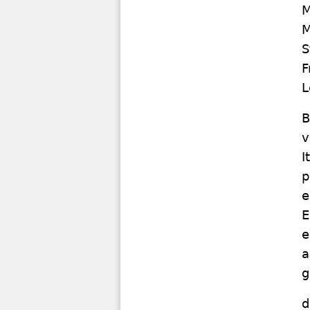
M
M
S
F
L
B
v
I
p
e
E
e
a
g
d