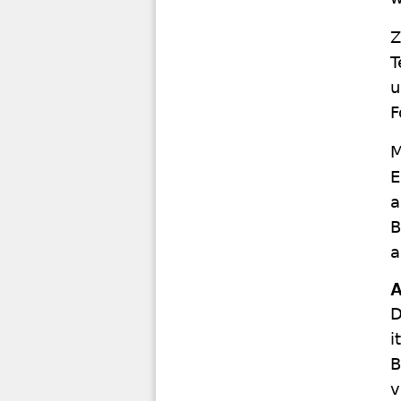
Z
T
u
F
M
E
a
B
a
A
D
i
B
v