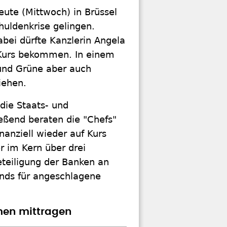
eute (Mittwoch) in Brüssel
uldenkrise gelingen.
bei dürfte Kanzlerin Angela
 Kurs bekommen. In einem
 und Grüne aber auch
iehen.
die Staats- und
eßend beraten die "Chefs"
anziell wieder auf Kurs
r im Kern über drei
eteiligung der Banken an
onds für angeschlagene
rmen mittragen