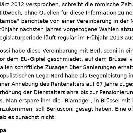
ärz 2012 versprochen, schreibt die römische Zei
ittwoch, ohne Quellen für diese Information zu ne
tampa" berichtete von einer Vereinbarung in der M
rühjahr nächsten Jahres vorgezogene Wahlen abzu
egislaturperiode läuft regulär im Frühjahr 2013 au
ossi habe diese Vereinbarung mit Berlusconi in e
or dem EU-Gipfel geschmiedet, auf dem Brüssel 
talien schriftliche Zusagen über Sanierungen erhal
opulistischen Lega Nord habe als Gegenleistung i
iner Anhebung des Rentenalters auf 67 Jahre zuge
rhöhung der Dienstaltersjahre bis zur Pensionierun
s. Man erspare ihm die "Blamage", in Brüssel mit
nzukommen, soll Berlusconi gesagt haben. Eine off
ab es zunächst nicht.
pa