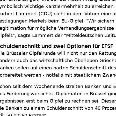
ymbolisch wichtige Kanzlermehrheit zu erreichen
orbert Lammert (CDU) sieht in dem Votum eine a
estlegungen Merkels beim EU-Gipfel. "Wir sichern
egitimation für mögliche Verhandlungsergebnisse 
ipfels", sagte Lammert der "Mitteldeutschen Zeit
chuldenschnitt und zwei Optionen für EFSF
ie Brüsseler Gipfelrunde will nicht nur den Rettu
ondern auch das wirtschaftliche Überleben Griech
anken sollen auf einen harten Schuldenschnitt de
orbereitet werden - notfalls mit staatlichem Zwan
chon seit dem Wochenende streiten Banken und E
es Forderungsverzichts. Diplomaten in Brüssel gi
rgebnissen erst beim Gipfel zu rechnen sei. Diese
ie Banken zu einem Schuldenschnitt von 40 Prozen
ill 50 bis 60 Prozent.