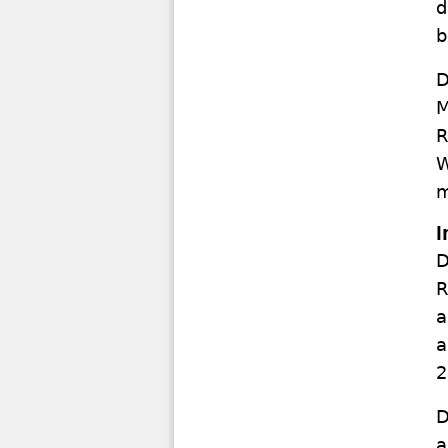
d
b
D
M
R
W
m
I
D
R
a
a
2
D
a