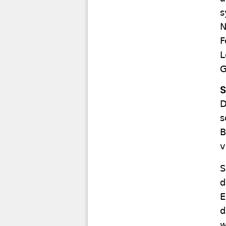
s
N
F
L
G
S
D
s
B
v
S
d
E
d
w