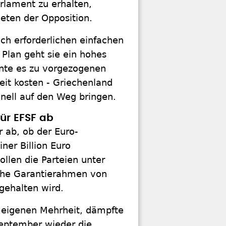
lament zu erhalten,
ten der Opposition.
lich erforderlichen einfachen
 Plan geht sie ein hohes
önnte es zu vorgezogenen
t kosten - Griechenland
ell auf den Weg bringen.
für EFSF ab
 ab, ob der Euro-
ner Billion Euro
llen die Parteien unter
sche Garantierahmen von
ngehalten wird.
r eigenen Mehrheit, dämpfte
eptember wieder die