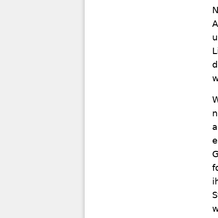
N
A
u
L
d
w
W
n
a
e
G
f
i
S
w