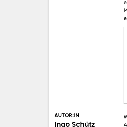
e
M
e
AUTOR:IN
W
Ingo Schütz
A