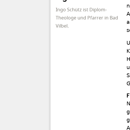
n
Ingo Schütz ist Diplom-
A
Theologe und Pfarrer in Bad
a
Vilbel.
s
U
K
H
u
S
G
F
N
g
g
A