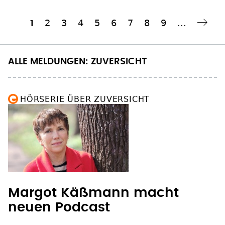
Seite
2
Seite
3
Seite
4
Seite
5
Seite
6
Seite
7
Seite
8
Seite
9
…
Aktuelle
1
Nächste Seite
››
Seitennummerierung
Seite
ALLE MELDUNGEN: ZUVERSICHT
HÖRSERIE ÜBER ZUVERSICHT
Margot Käßmann macht
neuen Podcast