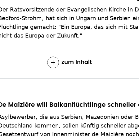
Der Ratsvorsitzende der Evangelischen Kirche in D
Bedford-Strohm, hat sich in Ungarn und Serbien ei
Flüchtlinge gemacht: "Ein Europa, das sich mit Stac
nicht das Europa der Zukunft."
zum Inhalt
De Maizière will Balkanflüchtlinge schnelle
Asylbewerber, die aus Serbien, Mazedonien oder 
Deutschland kommen, sollen künftig schneller ab
Gesetzentwurf von Innenminister de Maizière noc