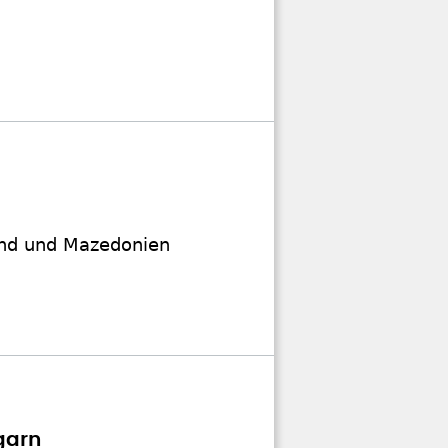
land und Mazedonien
garn