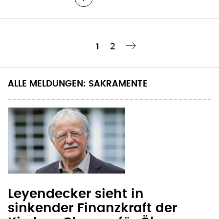
Seite
2
Aktuelle
1
Nächste Seite
››
Seitennummerierung
Seite
ALLE MELDUNGEN: SAKRAMENTE
Leyendecker sieht in
sinkender Finanzkraft der
Kirchen Chance für Ökumene