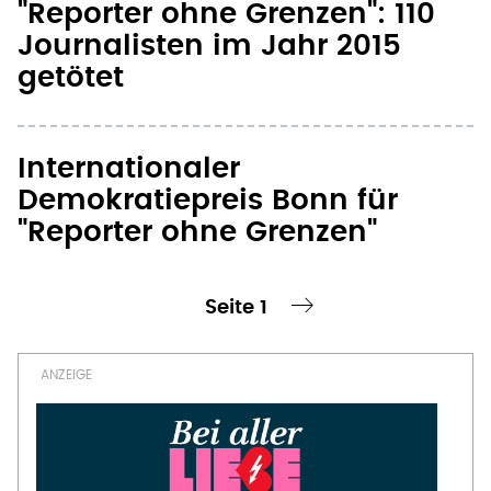
"Reporter ohne Grenzen": 110
Journalisten im Jahr 2015
getötet
Internationaler
Demokratiepreis Bonn für
"Reporter ohne Grenzen"
Seite 1
te Seite
nächste Seite ›
Seitennummerierung