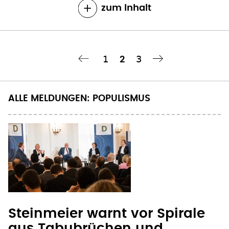
zum Inhalt
Seite
1
Seite
3
Aktuelle
2
eite
Nächste Seite
‹‹
››
Seitennummerierung
Seite
ALLE MELDUNGEN: POPULISMUS
Steinmeier warnt vor Spirale
aus Tabubrüchen und