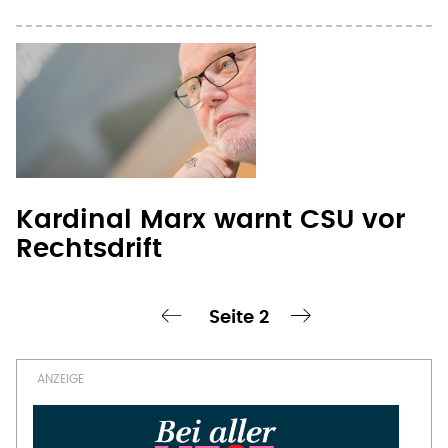
Kardinal Marx warnt CSU vor
Rechtsdrift
Seite 2
chste Seite
‹ vorherige Seite
nächste Seite ›
Seitennummerierung