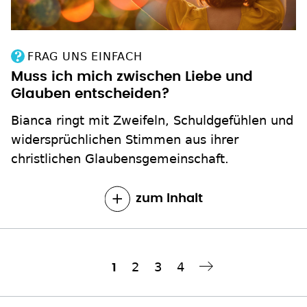
FRAG UNS EINFACH
Muss ich mich zwischen Liebe und
Glauben entscheiden?
Bianca ringt mit Zweifeln, Schuldgefühlen und
widersprüchlichen Stimmen aus ihrer
christlichen Glaubensgemeinschaft.
zum Inhalt
Seite
2
Seite
3
Seite
4
Aktuelle
1
Nächste Seite
››
Seitennummerierung
Seite