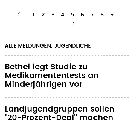
Seite
1
Seite
3
Seite
4
Seite
5
Seite
6
Seite
7
Seite
8
Seite
9
…
Aktuelle
2
Seitennummerierung
Seite
hste Seite
››
ALLE MELDUNGEN: JUGENDLICHE
Bethel legt Studie zu
Medikamententests an
Minderjährigen vor
Landjugendgruppen sollen
"20-Prozent-Deal" machen