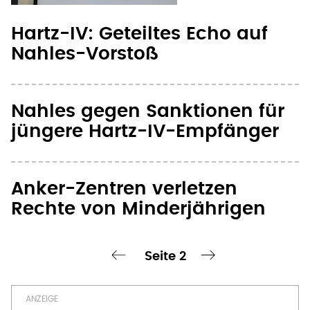
Hartz-IV: Geteiltes Echo auf
Nahles-Vorstoß
Nahles gegen Sanktionen für
jüngere Hartz-IV-Empfänger
Anker-Zentren verletzen
Rechte von Minderjährigen
Seite 2
chste Seite
‹ vorherige Seite
nächste Seite ›
Seitennummerierung