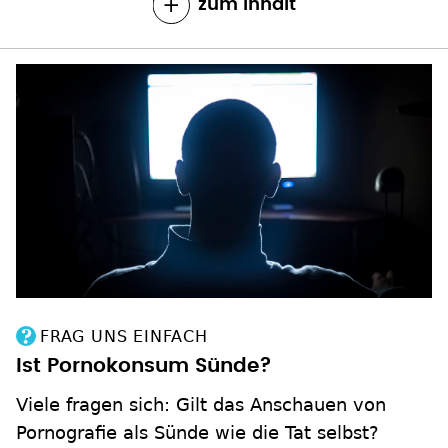
zum Inhalt
FRAG UNS EINFACH
Ist Pornokonsum Sünde?
Viele fragen sich: Gilt das Anschauen von
Pornografie als Sünde wie die Tat selbst?