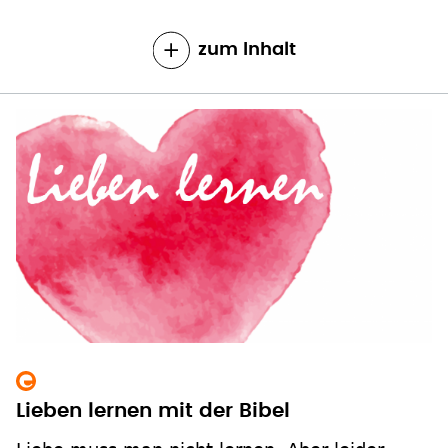
zum Inhalt
Lieben lernen mit der Bibel