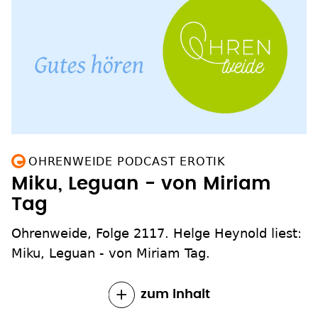
OHRENWEIDE PODCAST EROTIK
Miku, Leguan - von Miriam
Tag
Ohrenweide, Folge 2117. Helge Heynold liest:
Miku, Leguan - von Miriam Tag.
zum Inhalt