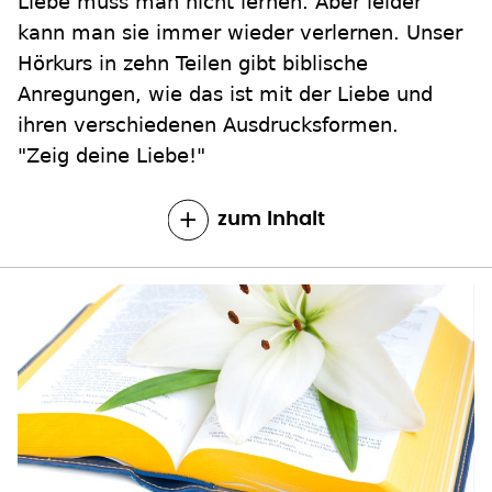
Liebe muss man nicht lernen. Aber leider
kann man sie immer wieder verlernen. Unser
Hörkurs in zehn Teilen gibt biblische
Anregungen, wie das ist mit der Liebe und
ihren verschiedenen Ausdrucksformen.
"Zeig deine Liebe!"
zum Inhalt