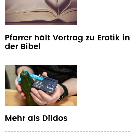
Pfarrer hält Vortrag zu Erotik in
der Bibel
Mehr als Dildos