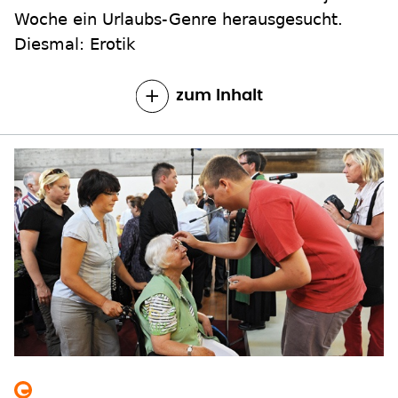
Woche ein Urlaubs-Genre herausgesucht.
Diesmal: Erotik
zum Inhalt