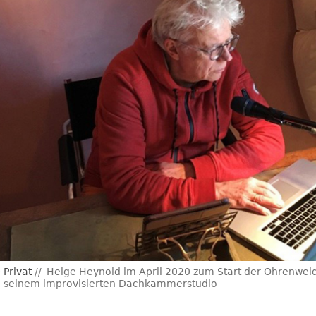
Privat
Helge Heynold im April 2020 zum Start der Ohrenwe
n seinem improvisierten Dachkammerstudio