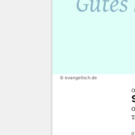
evangelisch.de
O
O
T
0