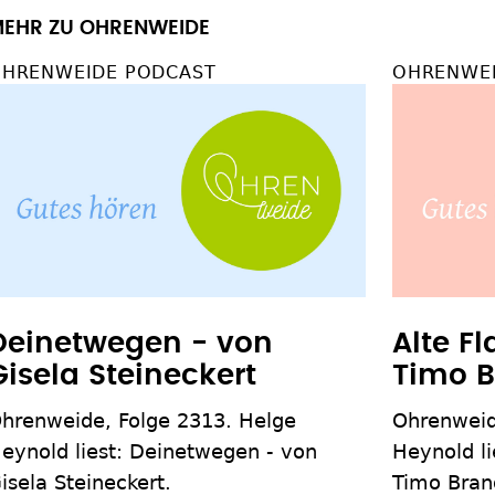
EHR ZU OHRENWEIDE
HRENWEIDE PODCAST
OHRENWEI
Deinetwegen - von
Alte F
Gisela Steineckert
Timo B
hrenweide, Folge 2313. Helge
Ohrenweid
eynold liest: Deinetwegen - von
Heynold li
isela Steineckert.
Timo Bran