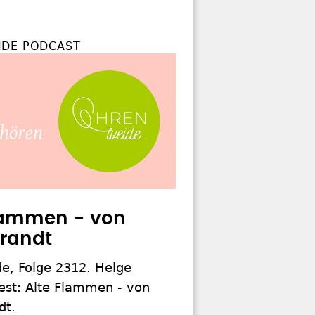
DE PODCAST
lammen - von
randt
e, Folge 2312. Helge
est: Alte Flammen - von
dt.