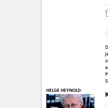
Home
D
J
z
a
P
S
HELGE HEYNOLD