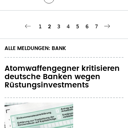
Seite
1
Seite
3
Seite
4
Seite
5
Seite
6
Seite
7
Aktuelle
2
‹‹
Nächste Seite
››
Seitennummerierung
Seite
ALLE MELDUNGEN: BANK
Atomwaffengegner kritisieren
deutsche Banken wegen
Rüstungsinvestments