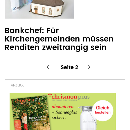
Bankchef: Für
Kirchengemeinden müssen
Renditen zweitrangig sein
Seite 2
chste Seite
‹ vorherige Seite
nächste Seite ›
Seitennummerierung