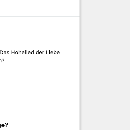
 Das Hohelied der Liebe.
n?
ge?