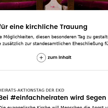
für eine kirchliche Trauung
ele Möglichkeiten, diesen besonderen Tag zu gesta
e zusätzlich zur standesamtlichen Eheschließung fü
zum Inhalt
HEIRATS-AKTIONSTAG DER EKD
Bei #einfachheiraten wird Segen
Die evangelische Kirche will Menschen die Angst vo