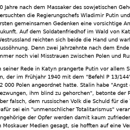
0 Jahre nach dem Massaker des sowjetischen Ge
ersuchten die Regierungschefs Wladimir Putin und
rsten gemeinsamen Gedenken eine vorsichtige Ann
ukunft. Auf dem Soldatenfriedhof im Wald von Ka
estrussland reichten sich beide die Hand und warb
ussöhnung. Denn zwei Jahrzehnte nach dem Ende 
mmer noch viel Misstrauen zwischen Polen und Ru
n seiner Rede in Katyn prangerte Putin vor allem So
n, der im Frühjahr 1940 mit dem "Befehl P 13/14
2 000 Polen angeordnet hatte. Stalin habe "Angs
ezwungen, ihm blind zu gehorchen", betonte der 
ber falsch, dem russischen Volk die Schuld für di
afür sei ein "unmenschlicher Totalitarismus" veran
ngehörige der Opfer werden damit kaum zufrieden 
n Moskauer Medien gesagt, sie hofften auf eine Ve