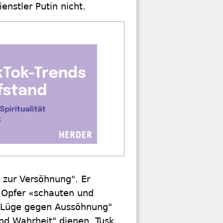
nstler Putin nicht.
 zur Versöhnung". Er
e Opfer «schauten und
d Lüge gegen Aussöhnung"
nd Wahrheit" dienen. Tusk