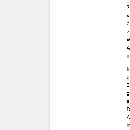
7
v
e
Z
W
A
i
I
a
2
g
a
D
A
i