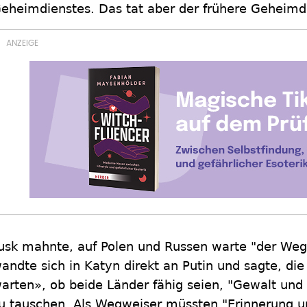
eheimdienstes. Das tat aber der frühere Geheimdie
usk mahnte, auf Polen und Russen warte "der Weg
andte sich in Katyn direkt an Putin und sagte, di
arten», ob beide Länder fähig seien, "Gewalt un
u tauschen. Als Wegweiser müssten "Erinnerung u