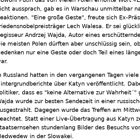
icht aussprach, gab es in Warschau unmittelbar 
eaktionen. "Eine große Geste", freute sich Ex-Prä
riedensnobelpreisträger Lech Walesa. Er sei glückl
egisseur Andrzej Wajda, Autor eines erschütternde
ie meisten Polen dürften aber unschlüssig sein,
edenken nur eine Geste oder doch Teil eines län
ar.
n Russland hatten in den vergangenen Tagen viele
intergrundberichte über Katyn veröffentlicht. Dab
olitiker, dass es "keine Alternative zur Wahrheit´"
ajda wurde zur besten Sendezeit in einer russisc
usgestrahlt. Dagegen wurde das Treffen am Mittwo
eachtet. Statt einer Live-Übertragung aus Katyn z
taatsernsehen stundenlang Bilder des Besuchs vo
edwedew in der Slowakei.