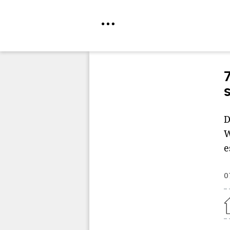
Direkt
zum
Inhalt
D
W
e
0
Home