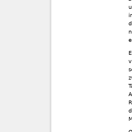
u
i
d
n
e
E
v
s
z
T
A
R
d
M
O