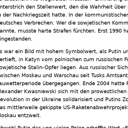
nterstrich den Stellenwert, den die Wahrheit über
n der Nachkriegszeit hatte. In der kommunistische
eutsches Verbrechen. Wer die sowjetischen Kommu
annte, musste harte Strafen fürchten. Erst 1990 
ingestanden.
s war ein Bild mit hohem Symbolwert, als Putin un
ertieft, in Katyn vom polnischen zum russischen F
owjetische Stalin-Opfer liegen. Aus russischer Sicht
wischen Moskau und Warschau seit Tusks Amtsantr
auwetterperiode übergegangen. Ende 2004 hatte P
lexander Kwasniewski sich mit den prowestlichen
evolution in der Ukraine solidarisiert und Putins 
as mittlerweile gekippte US-Raketenabwehrprojek
oskau entzweit.
bwohl Putin das von vielen Polen erhoffte Wort «