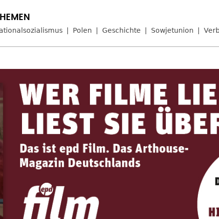
ationalsozialismus
Polen
Geschichte
Sowjetunion
Ver