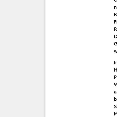
n
R
F
R
D
G
w
I
H
P
W
a
b
S
M