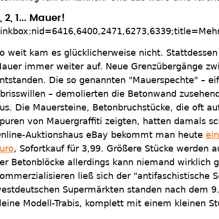
, 2, 1... Mauer!
linkbox:nid=6416,6400,2471,6273,6339;title=Mehr
o weit kam es glücklicherweise nicht. Stattdessen 
auer immer weiter auf. Neue Grenzübergänge zwi
ntstanden. Die so genannten "Mauerspechte" – ei
brisswillen – demolierten die Betonwand zusehend
us. Die Mauersteine, Betonbruchstücke, die oft au
puren von Mauergraffiti zeigten, hatten damals 
nline-Auktionshaus eBay bekommt man heute
ei
uro
, Sofortkauf für 3,99. Größere Stücke werden 
er Betonblöcke allerdings kann niemand wirklich g
ommerzialisieren ließ sich der "antifaschistische S
estdeutschen Supermärkten standen nach dem 9.
leine Modell-Trabis, komplett mit einem kleinen 