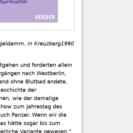
ngeldamm, in Kreuzberg
1990
ntgehen und forderten allein
rgängen nach Westberlin,
bend ohne Blutbad endete,
Geschichte der
nen, wie der damalige
schow zum Jahrestag des
auch Panzer. Wenn wir die
as hätte sogar bis zum
erliche Variante gewesen."