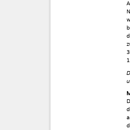
A
N
w
b
d
z
3
1
D
u
M
D
d
a
d