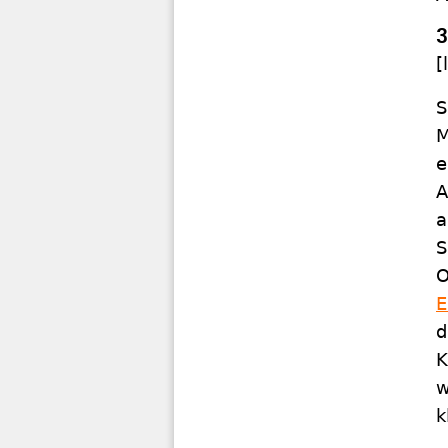
3
[
S
M
e
A
a
S
O
E
d
K
w
k