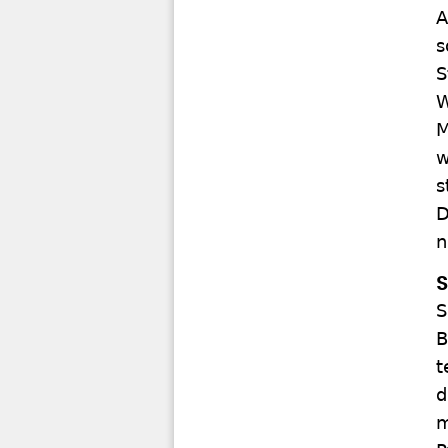
A
s
S
W
M
w
s
D
n
S
S
B
t
d
m