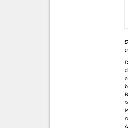
D
u
D
d
e
b
B
s
M
r
A