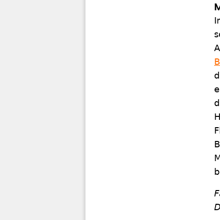
M
I
s
A
B
d
e
d
H
F
B
M
b
F
D