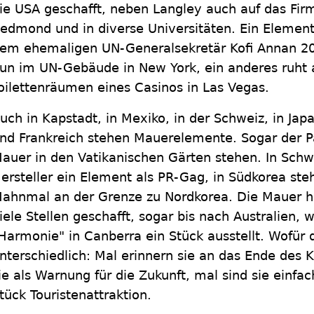
ie USA geschafft, neben Langley auch auf das Fir
edmond und in diverse Universitäten. Ein Element
em ehemaligen UN-Generalsekretär Kofi Annan 2
un im UN-Gebäude in New York, ein anderes ruht a
oilettenräumen eines Casinos in Las Vegas.
uch in Kapstadt, in Mexiko, in der Schweiz, in Japa
nd Frankreich stehen Mauerelemente. Sogar der Pa
auer in den Vatikanischen Gärten stehen. In Sch
ersteller ein Element als PR-Gag, in Südkorea ste
ahnmal an der Grenze zu Nordkorea. Die Mauer h
iele Stellen geschafft, sogar bis nach Australien,
Harmonie" in Canberra ein Stück ausstellt. Wofür di
nterschiedlich: Mal erinnern sie an das Ende des 
ie als Warnung für die Zukunft, mal sind sie einfa
tück Touristenattraktion.