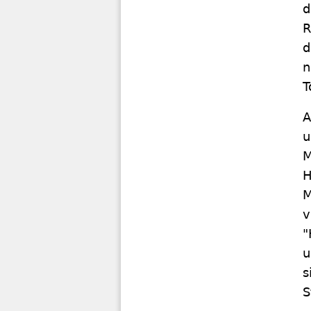
d
R
d
n
T
A
u
M
H
M
v
"
u
s
S