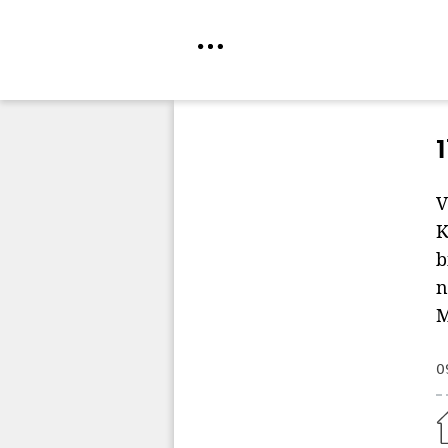
Direkt
zum
Inhalt
V
K
b
n
M
0
Home