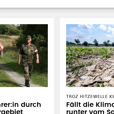
TROZ HITZEWELLE K
rer:in durch
Fällt die Klim
rgebiet
runter vom S