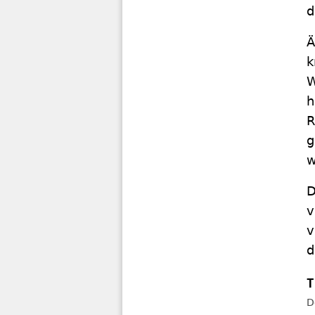
d
Ä
k
W
h
R
g
w
D
v
v
d
D