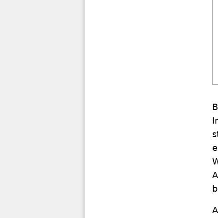
B
I
s
e
W
A
b
A