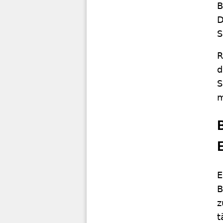
B
D
S
R
d
S
m
E
B
z
t