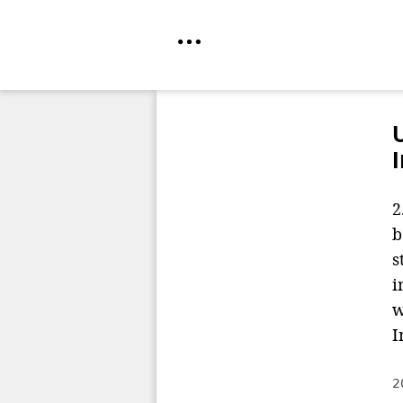
Direkt
zum
Inhalt
2
b
s
i
w
I
2