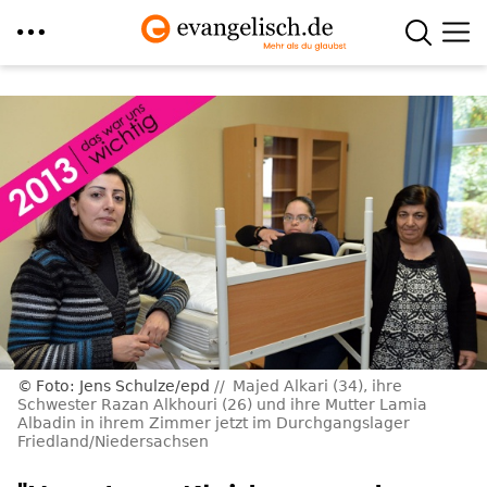
Direkt
zum
Inhalt
Foto: Jens Schulze/epd
Majed Alkari (34), ihre
Schwester Razan Alkhouri (26) und ihre Mutter Lamia
Albadin in ihrem Zimmer jetzt im Durchgangslager
Friedland/Niedersachsen