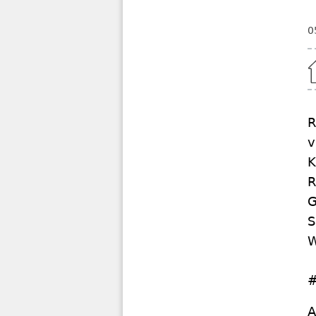
0
Home
R
v
K
R
G
S
W
#
A