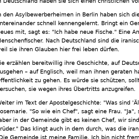
n Deutschland haben sie sich einen christlichen 
n den Asylbewerberheimen in Berlin haben sich di
ntereinander schnell kennengelernt. Bringt ein 
eues mit, sagt es: "Ich habe neue Fische." Eine An
enschenfischer. Nach Deutschland sind die irani
eil sie ihren Glauben hier frei leben dürfen.
ie erzählen bereitwillig ihre Geschichte, auf Deut
usgehen – auf Englisch, weil man ihnen geraten ha
ffentlichkeit zu gehen. Es würde sie schützen, sol
ersuchen, sie wegen ihres Übertritts anzugreifen.
eiter im Text der Apostelgeschichte: "Was sind 'Äl
osemarie. "So wie ein Chef", sagt eine Frau. "Ja"
aber in der Gemeinde gibt es keinen Chef, wir sin
rüder." Das klingt auch in dem durch, was die iran
Die Gemeinde ist meine Familie. Ich bin nicht frem