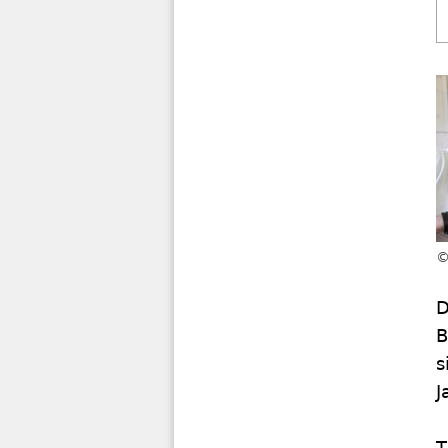
D
B
s
J
T