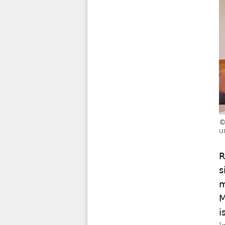
u
R
s
m
M
i