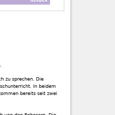
e.
ch zu sprechen. Die
tschunterricht. In beidem
 kommen bereits seit zwei
ch von den Ephesern. Die