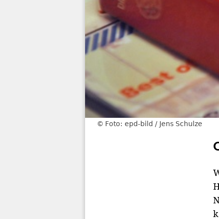
Foto: epd-bild / Jens Schulze
W
H
N
k