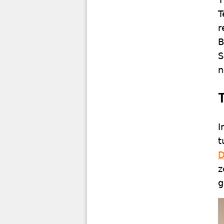
T
r
B
S
n
I
t
D
z
g