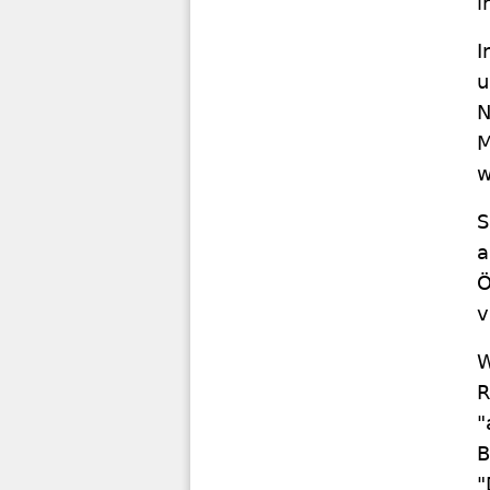
i
I
u
N
M
w
S
a
Ö
v
W
R
"
B
"