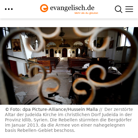
Direkt
zum
Inhalt
Foto: dpa Picture-Alliance/Hussein Malla
Der zerstörte
Altar der Judeida Kirche im christlichen Dorf Judeida in der
Provinz Idlib, Syrien. Die Rebellen stürmten die Bergdörfer
im Januar 2013, da die Armee von einer nahegelegnen
basis Rebellen-Gebiet beschoss.