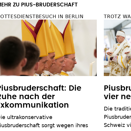
EHR ZU PIUS-BRUDERSCHAFT
OTTESDIENSTBESUCH IN BERLIN
TROTZ W
Piusbruderschaft: Die
Piusbr
Ruhe nach der
vier n
Exkommunikation
Die traditi
Piusbruder
ie ultrakonservative
Schweiz vi
iusbruderschaft sorgt wegen ihres