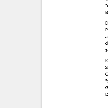
"
B
D
P
a
d
s
K
S
G
"
G
D