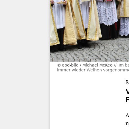
epd-bild / Michael McKee
Im b
immer wieder Weihen vorgenommen, 
R
A
n