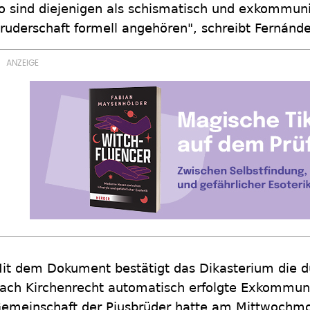
o sind diejenigen als schismatisch und exkommuni
ruderschaft formell angehören", schreibt Fernánde
it dem Dokument bestätigt das Dikasterium die d
ach Kirchenrecht automatisch erfolgte Exkommuni
emeinschaft der Piusbrüder hatte am Mittwochmo