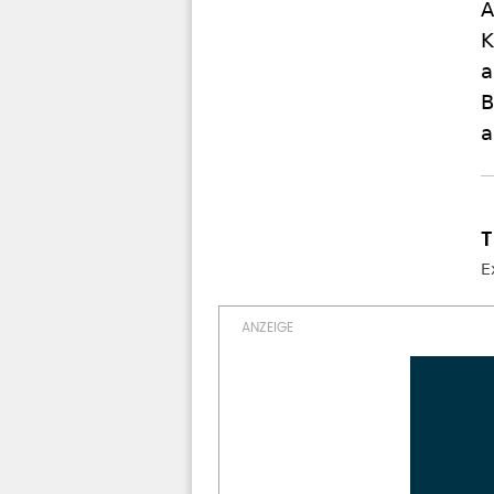
A
K
a
B
a
E