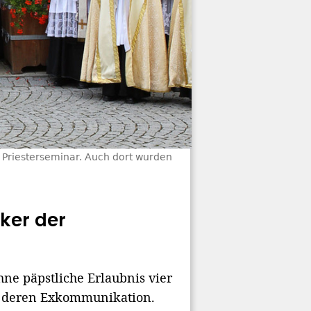
s Priesterseminar. Auch dort wurden
ker der
ne päpstliche Erlaubnis vier
ell deren Exkommunikation.