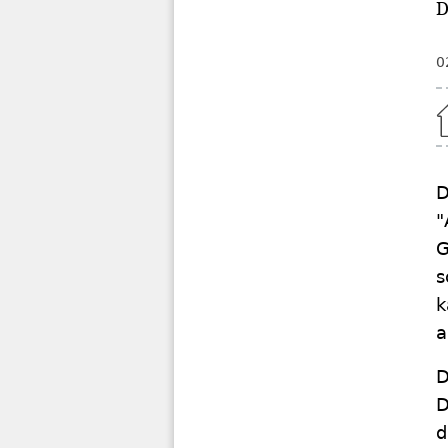
D
0
Home
D
"
G
s
k
a
D
D
d