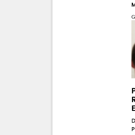
M
G
D
P