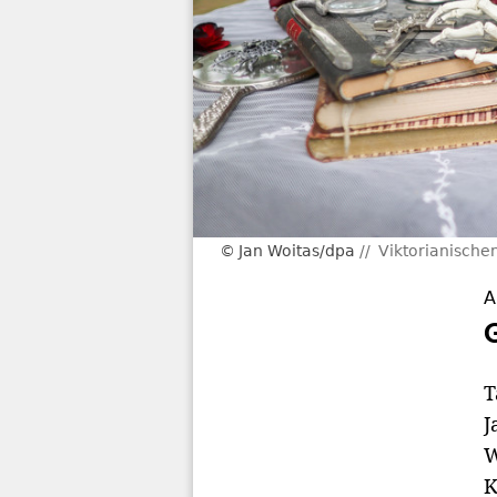
Jan Woitas/dpa
Viktorianische
A
T
J
W
K