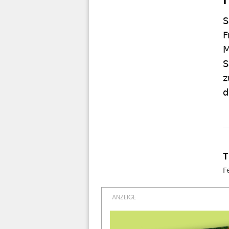
S
F
M
S
z
d
F