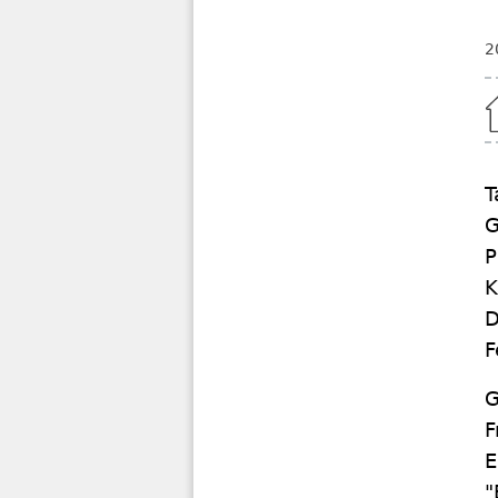
2
Home
T
G
P
K
D
F
G
F
E
"