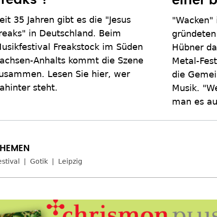
Freaks"?
einer 
eit 35 Jahren gibt es die "Jesus
"Wacken" i
reaks" in Deutschland. Beim
gründeten
usikfestival Freakstock im Süden
Hübner da
achsen-Anhalts kommt die Szene
Metal-Fest
usammen. Lesen Sie hier, wer
die Gemein
ahinter steht.
Musik. "We
man es au
estival
Gotik
Leipzig