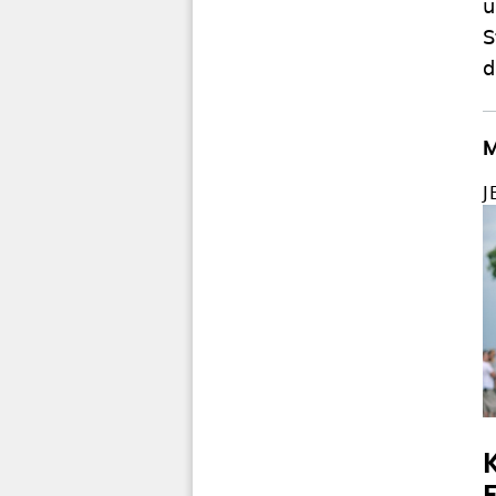
u
S
d
M
J