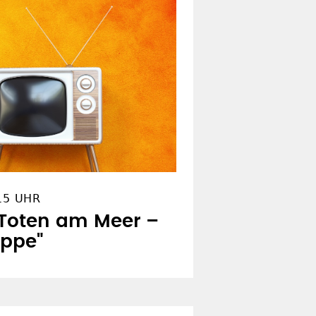
15 UHR
 Toten am Meer –
ippe"