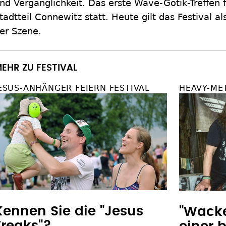
nd Vergänglichkeit. Das erste Wave-Gotik-Treffen 
tadtteil Connewitz statt. Heute gilt das Festival a
er Szene.
EHR ZU FESTIVAL
ESUS-ANHÄNGER FEIERN FESTIVAL
HEAVY-MET
Kennen Sie die "Jesus
"Wacke