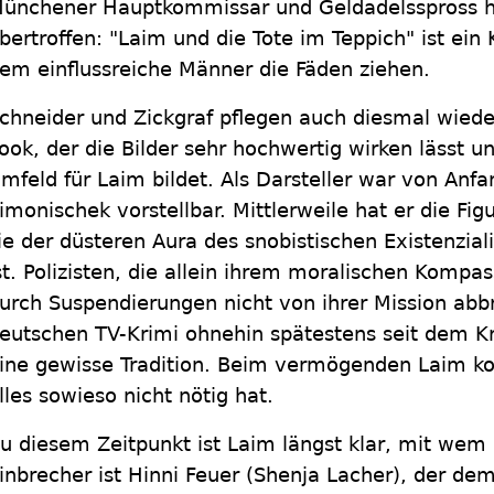
ünchener Hauptkommissar und Geldadelsspross hat
bertroffen: "Laim und die Tote im Teppich" ist ein
em einflussreiche Männer die Fäden ziehen.
chneider und Zickgraf pflegen auch diesmal wiede
ook, der die Bilder sehr hochwertig wirken lässt 
mfeld für Laim bildet. Als Darsteller war von Anf
imonischek vorstellbar. Mittlerweile hat er die Figu
ie der düsteren Aura des snobistischen Existenzia
st. Polizisten, die allein ihrem moralischen Kompa
urch Suspendierungen nicht von ihrer Mission abb
eutschen TV-Krimi ohnehin spätestens seit dem K
ine gewisse Tradition. Beim vermögenden Laim ko
lles sowieso nicht nötig hat.
u diesem Zeitpunkt ist Laim längst klar, mit wem 
inbrecher ist Hinni Feuer (Shenja Lacher), der d