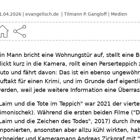
1.04.2026
evangelisch.de
Tilmann P. Gangloff
Medien
in Mann bricht eine Wohnungstür auf, stellt eine B
lickt kurz in die Kamera, rollt einen Perserteppich
uto und fährt davon: Das ist ein ebenso ungewöhnl
uftakt für einen Krimi, und im Grunde darf eigen
erden, weil jede weitere Information eine Überras
Laim und die Tote im Teppich" war 2021 der vierte
imonischek). Während die ersten beiden Filme ("Di
Laim und die Zeichen des Todes", 2017) durch ih
mponierten, ansonsten aber allzu kühl wirkten, ha
chneider und Kameramann Andreas Zickgraf mit "