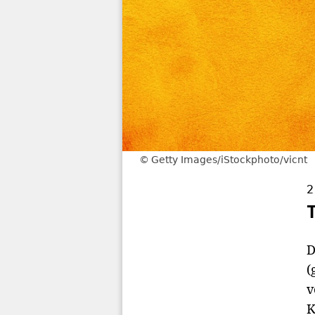
Getty Images/iStockphoto/vicnt
2
D
(
v
K