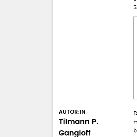
S
AUTOR:IN
D
Tilmann P.
m
b
Gangloff