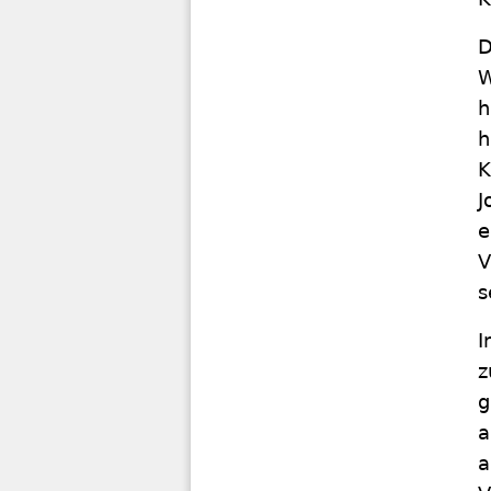
D
W
h
h
K
J
e
V
s
I
z
g
a
a