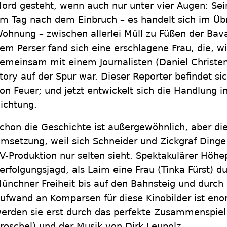
ord gesteht, wenn auch nur unter vier Augen: Sei
m Tag nach dem Einbruch – es handelt sich im Üb
ohnung – zwischen allerlei Müll zu Füßen der Bav
em Perser fand sich eine erschlagene Frau, die, wie
emeinsam mit einem Journalisten (Daniel Christen
tory auf der Spur war. Dieser Reporter befindet s
on Feuer; und jetzt entwickelt sich die Handlung i
ichtung.
chon die Geschichte ist außergewöhnlich, aber die
msetzung, weil sich Schneider und Zickgraf Dinge 
V-Produktion nur selten sieht. Spektakulärer Höhep
erfolgungsjagd, als Laim eine Frau (Tinka Fürst) 
ünchner Freiheit bis auf den Bahnsteig und durch
ufwand an Komparsen für diese Kinobilder ist en
erden sie erst durch das perfekte Zusammenspiel 
roschel) und der Musik von Dirk Leupolz.