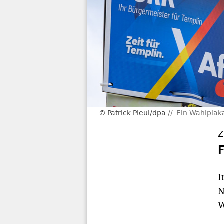
Patrick Pleul/dpa
Ein Wahlplaka
Z
I
N
W