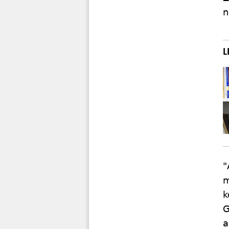
n
"
m
k
G
a