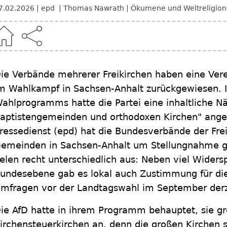
7.02.2026
epd
Thomas Nawrath
Ökumene und Weltreligio
ie Verbände mehrerer Freikirchen haben eine Ver
m Wahlkampf in Sachsen-Anhalt zurückgewiesen. I
ahlprogramms hatte die Partei eine inhaltliche Nä
aptistengemeinden und orthodoxen Kirchen" ange
ressedienst (epd) hat die Bundesverbände der Fre
emeinden in Sachsen-Anhalt um Stellungnahme g
ielen recht unterschiedlich aus: Neben viel Widers
undesebene gab es lokal auch Zustimmung für die 
mfragen vor der Landtagswahl im September derzei
ie AfD hatte in ihrem Programm behauptet, sie gre
irchensteuerkirchen an, denn die großen Kirchen