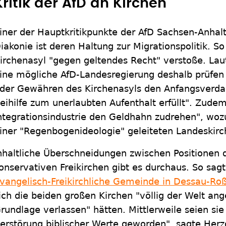
Kritik der AfD an Kirchen
iner der Hauptkritikpunkte der AfD Sachsen-Anhal
iakonie ist deren Haltung zur Migrationspolitik. S
irchenasyl "gegen geltendes Recht" verstoße. La
ine mögliche AfD-Landesregierung deshalb prüfen 
der Gewähren des Kirchenasyls den Anfangsverdac
eihilfe zum unerlaubten Aufenthalt erfüllt". Zud
ntegrationsindustrie den Geldhahn zudrehen", wozu
iner "Regenbogenideologie" geleiteten Landeskirc
nhaltliche Überschneidungen zwischen Positionen 
onservativen Freikirchen gibt es durchaus. So sag
vangelisch-Freikirchliche Gemeinde in Dessau-Ro
ich die beiden großen Kirchen "völlig der Welt ang
rundlage verlassen" hätten. Mittlerweile seien sie 
erstörung biblischer Werte geworden", sagte Herzog