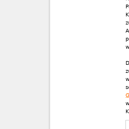
P
K
z
A
p
w
D
z
w
s
G
w
K