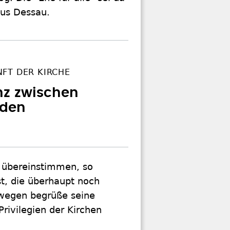
aus Dessau.
FT DER KIRCHE
nz zwischen
nden
D übereinstimmen, so
ist, die überhaupt noch
swegen begrüße seine
rivilegien der Kirchen