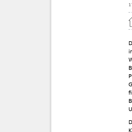
1
Home
D
i
W
B
P
G
f
B
U
D
K