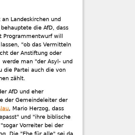
t an Landeskirchen und
o behauptete die AfD, dass
ut Programmentwurf will
lassen, "ob das Vermitteln
ht der Anstiftung oder
em werde man "der Asyl- und
 die Partei auch die von
hen zählt.
der AfD und eher
te der Gemeindeleiter der
ßlau
, Mario Herzog, dass
epasst" und "ihre biblische
"sogar Vorreiter bei der
. Die "Ehe für alle" sei da