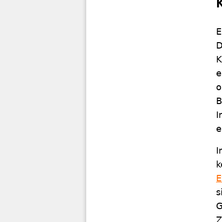
E
D
K
e
o
B
I
e
I
k
E
s
G
Z