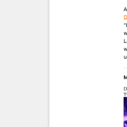
A
D
"
w
L
w
u
M
D
Y