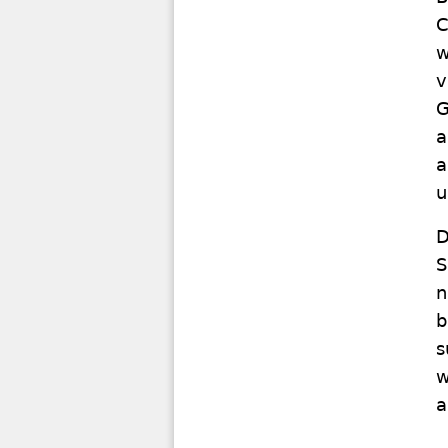
C
w
v
G
a
a
u
D
S
n
b
s
w
a