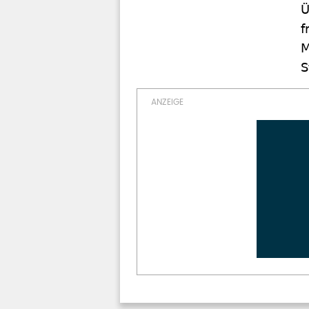
Ü
f
M
S