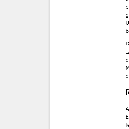
e
g
Ü
b
D
„
d
M
d
A
E
l