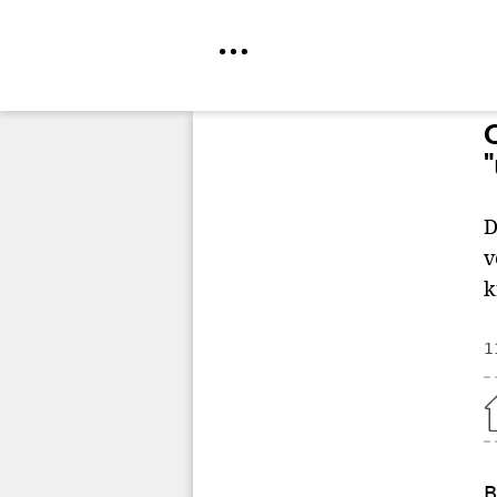
Direkt
zum
Inhalt
D
v
k
1
Home
B