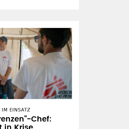
 IM EINSATZ
renzen"-Chef:
t in Krise