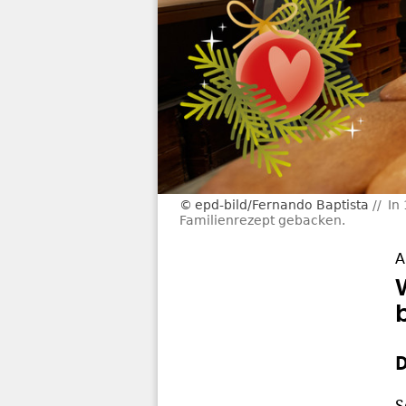
epd-bild/Fernando Baptista
In
Familienrezept gebacken.
A
D
S