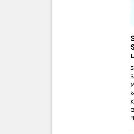
S
S
M
k
K
G
"