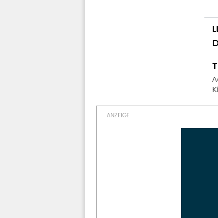
D
A
K