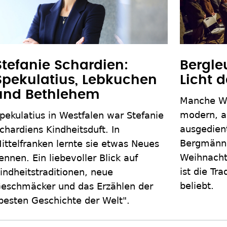
Stefanie Schardien:
Bergle
Spekulatius, Lebkuchen
Licht 
und Bethlehem
Manche We
modern, a
pekulatius in Westfalen war Stefanie
ausgedient
chardiens Kindheitsduft. In
Bergmänner
ittelfranken lernte sie etwas Neues
Weihnacht
ennen. Ein liebevoller Blick auf
ist die Tra
indheitstraditionen, neue
beliebt.
eschmäcker und das Erzählen der
besten Geschichte der Welt".