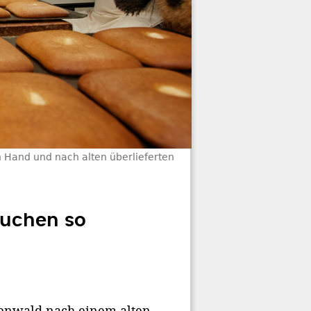
n Hand und nach alten überlieferten
uchen so
denwald nach einem alten