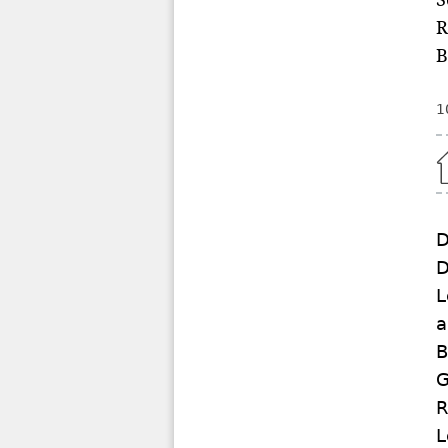
R
B
1
Home
D
D
L
a
B
G
R
L