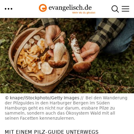
Direkt
zum
Inhalt
knape/iStockphoto/Getty Images
Bei den Wanderung
der Pilzguides in den Harburger Bergen im Süden
Hamburgs geht es nicht nur darum, essbare Pilze zu
sammeln, sondern auch das Ökosystem Wald mit all
seinen Facetten kennenzulernen.
MIT EINEM PILZ-GUIDE UNTERWEGS