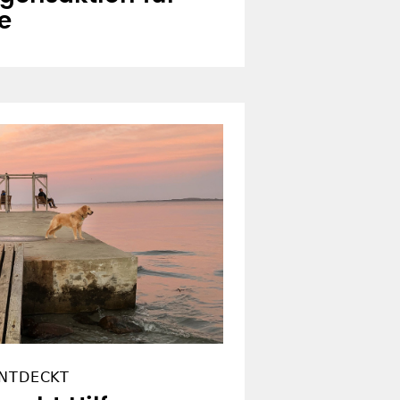
e
ENTDECKT