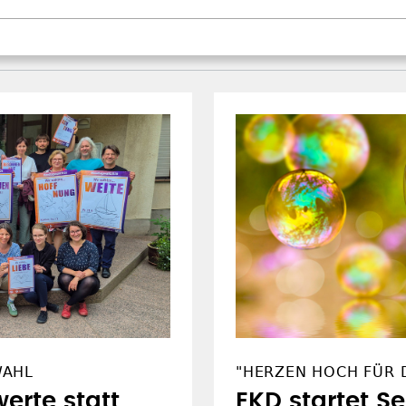
WAHL
"HERZEN HOCH FÜR D
erte statt
EKD startet S