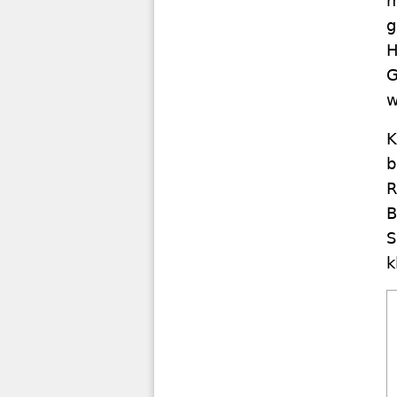
m
g
H
G
w
K
b
R
B
S
k