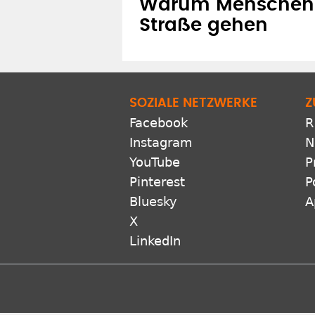
Warum Menschen j
Straße gehen
SOZIALE NETZWERKE
Z
Facebook
R
Instagram
N
YouTube
P
Pinterest
P
Bluesky
A
X
LinkedIn