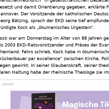
enschenfreundlich“ in gesellschaftlichen Debatt
esetzt und damit Orientierung gegeben, erklärte F
annover. Der Vorsitzende der katholischen Deutsc
eorg Bätzing, sprach der EKD seine tief empfund
ürdigte Kock als „ökumenisches Urgestein“.
ock war am Donnerstag im Alter von 88 Jahren ge
is 2003 EKD-Ratsvorsitzender und Präses der Evan
heinland. Fehrs schrieb, Kock habe in ökumenische
rückenbauer par excellence“ zwischen Kirche, Polit
egen gewirkt. In seiner Glaubenskraft, seiner the
laren Haltung habe der rheinische Theologe sie i