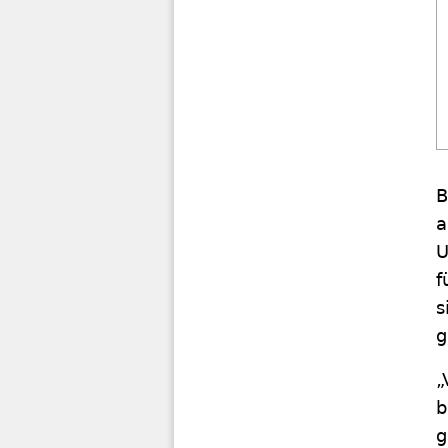
B
a
U
f
s
g
„
b
g