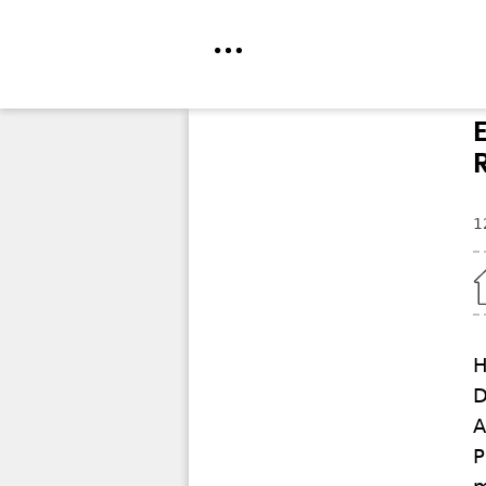
Direkt
zum
Inhalt
1
Home
H
D
A
P