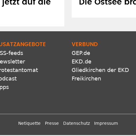
etzt auf die
Die Ostsee br
USATZANGEBOTE
VERBUND
SS-feeds
GEP.de
ewsletter
EKD.de
rotestantomat
Gliedkirchen der EKD
odcast
Freikirchen
pps
Netiquette
Presse
Datenschutz
Impressum