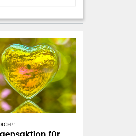
ICH!"
egensaktion für