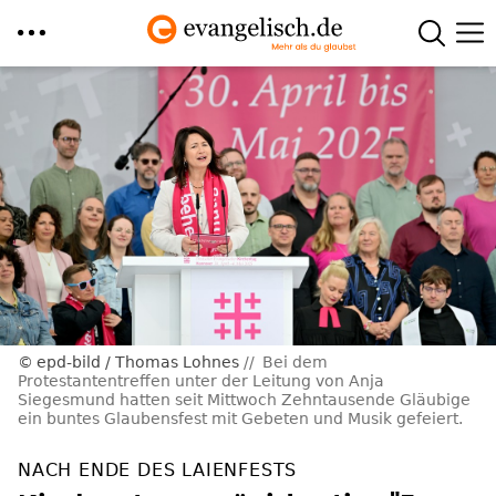
Direkt
zum
Inhalt
epd-bild / Thomas Lohnes
Bei dem
Protestantentreffen unter der Leitung von Anja
Siegesmund hatten seit Mittwoch Zehntausende Gläubige
ein buntes Glaubensfest mit Gebeten und Musik gefeiert.
NACH ENDE DES LAIENFESTS