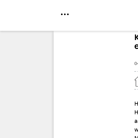
Direkt
zum
Inhalt
0
Home
H
H
a
w