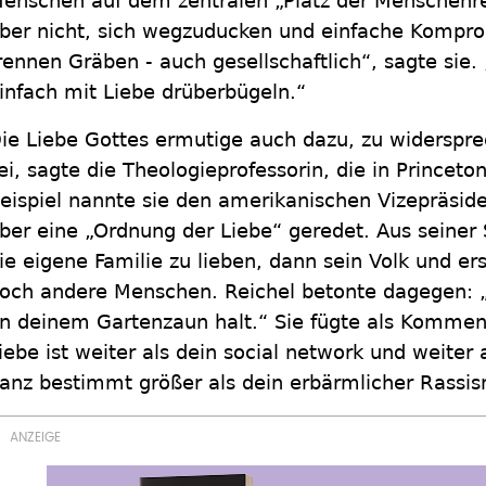
enschen auf dem zentralen „Platz der Menschenre
ber nicht, sich wegzuducken und einfache Kompr
rennen Gräben - auch gesellschaftlich“, sagte sie.
infach mit Liebe drüberbügeln.“
ie Liebe Gottes ermutige auch dazu, zu widerspr
ei, sagte die Theologieprofessorin, die in Princeton
eispiel nannte sie den amerikanischen Vizepräsid
ber eine „Ordnung der Liebe“ geredet. Aus seiner 
ie eigene Familie zu lieben, dann sein Volk und ers
och andere Menschen. Reichel betonte dagegen: „
n deinem Gartenzaun halt.“ Sie fügte als Kommen
iebe ist weiter als dein social network und weiter 
anz bestimmt größer als dein erbärmlicher Rassi