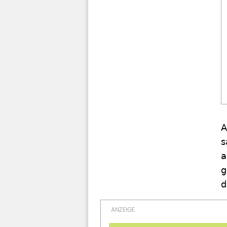
A
s
a
g
d