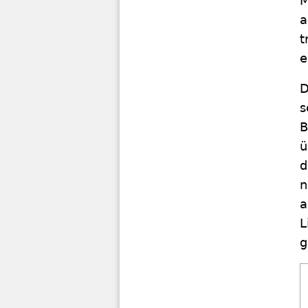
M
a
t
e
D
s
B
ü
d
n
a
L
g