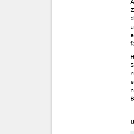
A
Z
d
u
e
f
H
S
m
e
n
B