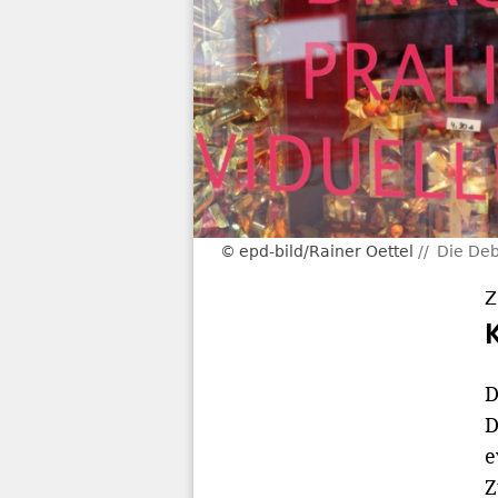
epd-bild/Rainer Oettel
Die Deb
Z
D
D
e
Z