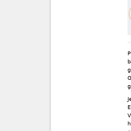
P
b
g
G
g
J
E
V
h