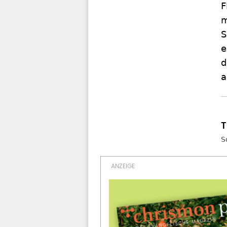
F
m
S
e
d
a
S