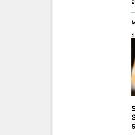
g
M
S