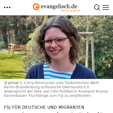
Direkt
zum
Inhalt
privat
Carry Pannrucker vom Diakonischen Werk
Berlin-Brandenburg-schlesische Oberlausitz e.V.
widerspricht der Idee von CDU-Politikerin Annegret Kramp-
Karrenbauer, Flüchtlinge zum FSJ zu verpflichten.
FSJ FÜR DEUTSCHE UND MIGRANTEN