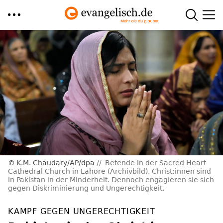
Direkt
zum
Inhalt
K.M. Chaudary/AP/dpa
Betende in der Sacred Heart
Cathedral Church in Lahore (Archivbild). Christ:innen sind
in Pakistan in der Minderheit. Dennoch engagieren sie sich
gegen Diskriminierung und Ungerechtigkeit.
KAMPF GEGEN UNGERECHTIGKEIT