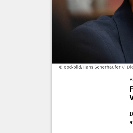
epd-bild/Hans Scherhaufer
Di
B
D
a