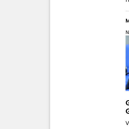
M
N
V