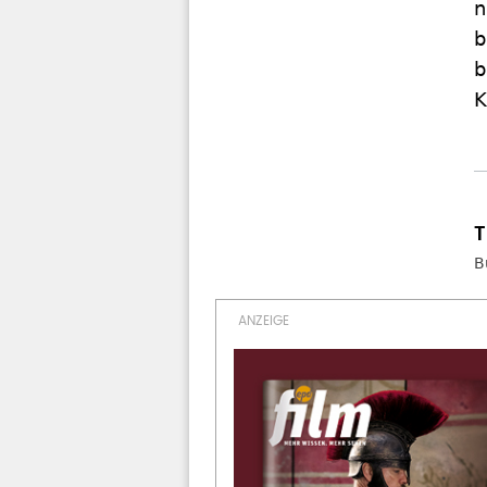
n
b
b
K
B