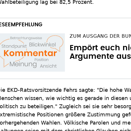
ahlbeteiligung lag bei 82,5 Prozent.
ZUM AUSGANG DER BU
Empört euch ni
Argumente aus
ie EKD-Ratsvorsitzende Fehrs sagte: "Die hohe Wah
enschen wissen, wie wichtig es gerade in diesen u
olitisch zu beteiligen." Zugleich sei sie sehr besor
xtremistische Positionen größere Zustimmung gef
orhergehenden Wahlen. Völkische Parolen und m
altungen seien mit dem christlichen Glauben nicht