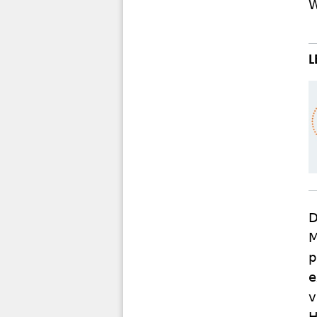
W
D
M
p
e
v
H