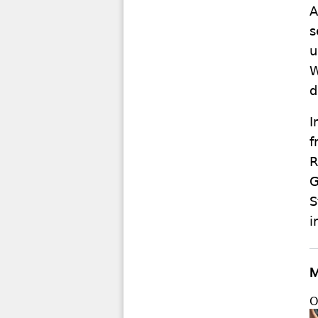
A
s
u
W
d
I
f
R
G
S
i
M
O