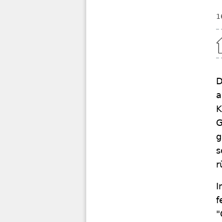
1
Home
D
a
K
G
g
s
r
I
f
"