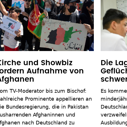
Kirche und Showbiz
Die La
fordern Aufnahme von
Geflüch
Afghanen
schwe
om TV-Moderator bis zum Bischof:
Es kommen
ahlreiche Prominente appellieren an
minderjähr
ie Bundesregierung, die in Pakistan
Deutschla
usharrenden Afghaninnen und
verzweifel
fghanen nach Deutschland zu
Ausbildun