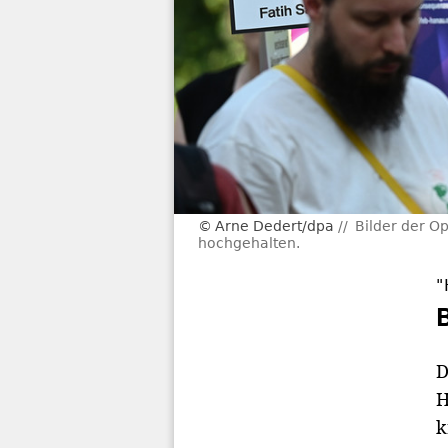
Arne Dedert/dpa
Bilder der 
hochgehalten.
"
D
H
k