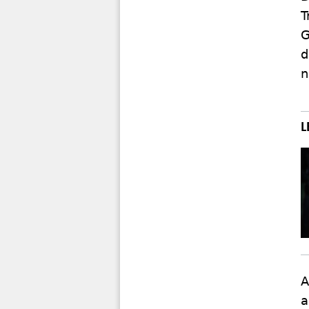
T
G
d
n
A
a