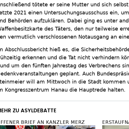
nschließend tötete er seine Mutter und sich selbs
etzte 2021 einen Untersuchungsausschuss ein, um
nd Behörden aufzuklären. Dabei ging es unter an
affenbesitzkarte des Täters, den nur teilweise err
en vermutlich verschlossenen Notausgang an eine
m Abschlussbericht hieß es, die Sicherheitsbehörd
rühzeitig erkennen und die Tat nicht verhindern kö
und um den fünften Jahrestag des Verbrechens sin
edenkveranstaltungen geplant. Auch Bundespräsi
teinmeier will am Mittwoch in die Stadt kommen u
m Kongresszentrum Hanau die Hauptrede halten.
EHR ZU ASYLDEBATTE
FFENER BRIEF AN KANZLER MERZ
ERSTAUFN