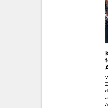
V
Z
d
a
A