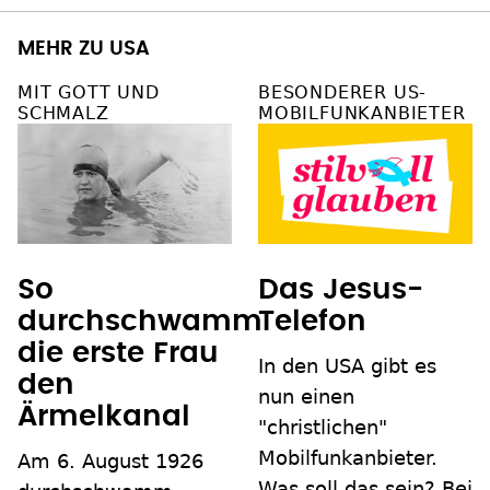
MEHR ZU USA
MIT GOTT UND
BESONDERER US-
SCHMALZ
MOBILFUNKANBIETER
So
Das Jesus-
durchschwamm
Telefon
die erste Frau
In den USA gibt es
den
nun einen
Ärmelkanal
"christlichen"
Mobilfunkanbieter.
Am 6. August 1926
Was soll das sein? Bei