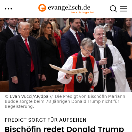
Direkt
zum
Inhalt
Evan Vucci/AP/dpa
Die Predigt von Bischöfin Mariann
Budde sorgte beim 78-Jährigen Donald Trump nicht für
Begeisterung.
PREDIGT SORGT FÜR AUFSEHEN
Bischöfin redet Donald Trump