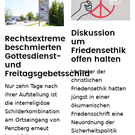
Diskussion
Rechtsextreme
um
beschmierten
Friedensethik
Gottesdienst-
offen halten
und
Vertreter der
Freitagsgebetsschild
christlichen
Nur zehn Tage nach
Friedensethik hatten
ihrer Aufstellung ist
jüngst in einer
die interreligiöse
ökumenischen
Schilderkombination
Friedensschrift eine
am Ortseingang von
Neuordnung der
Penzberg erneut
Sicherheitspolitik